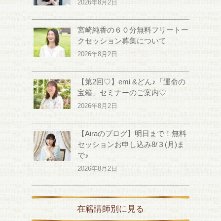
2026年8月2日
宮崎純香の６０分無料フリートー
クセッション募集について
2026年8月2日
【第2回♡】emi &どん♪「運命の
宝箱」セミナーのご案内♡
2026年8月2日
【Airaのブログ】明日まで！無料
セッションお申し込み8/３(月)ま
で♪
2026年8月2日
在籍講師別に見る