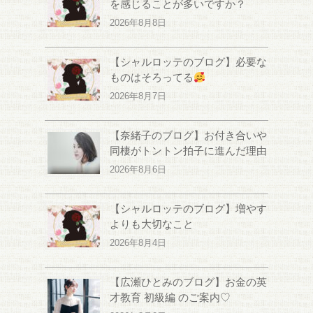
を感じることが多いですか？
2026年8月8日
【シャルロッテのブログ】必要な
ものはそろってる
2026年8月7日
【奈緒子のブログ】お付き合いや
同棲がトントン拍子に進んだ理由
2026年8月6日
【シャルロッテのブログ】増やす
よりも大切なこと
2026年8月4日
【広瀬ひとみのブログ】お金の英
才教育 初級編 のご案内♡