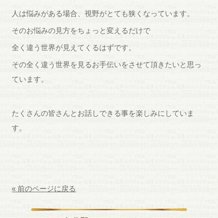
人は悩みがある場合、視野がとても狭くなっています。
そのお悩みの見方をちょっと変えるだけで
全く違う世界が見えてくるはずです。
その全く違う世界を見るお手伝いをさせて頂きたいと思っ
ています。
たくさんの皆さんとお話しできる事を楽しみにしていま
す。
« 前のページに戻る