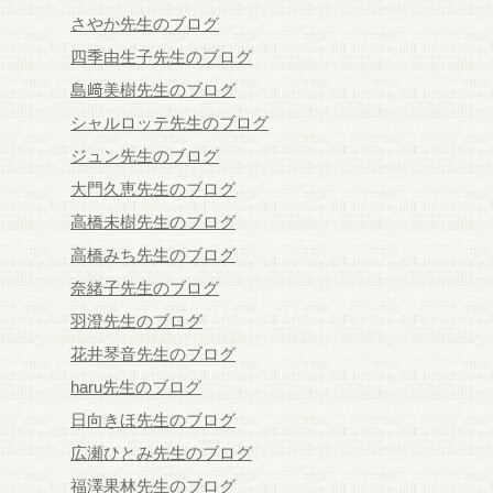
さやか先生のブログ
四季由生子先生のブログ
島﨑美樹先生のブログ
シャルロッテ先生のブログ
ジュン先生のブログ
大門久恵先生のブログ
高橋未樹先生のブログ
高橋みち先生のブログ
奈緒子先生のブログ
羽澄先生のブログ
花井琴音先生のブログ
haru先生のブログ
日向きほ先生のブログ
広瀬ひとみ先生のブログ
福澤果林先生のブログ