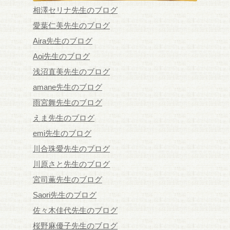
相澤セリナ先生のブログ
愛葉仁美先生のブログ
Aira先生のブログ
Aoi先生のブログ
浅沼直美先生のブログ
amane先生のブログ
雨宮舞先生のブログ
えま先生のブログ
emi先生のブログ
川合珠愛先生のブログ
川原さと先生のブログ
宮司薫先生のブログ
Saori先生のブログ
佐々木佳代先生のブログ
桜野麻優子先生のブログ