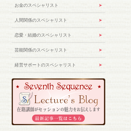
お金のスペシャリスト
人間関係のスペシャリスト
恋愛・結婚のスペシャリスト
芸能関係のスペシャリスト
経営サポートのスペシャリスト