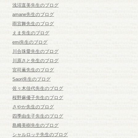
浅沼直美先生のブログ
amane先生のブログ
雨宮舞先生のブログ
えま先生のブログ
emi先生のブログ
川合珠愛先生のブログ
川原さと先生のブログ
宮司薫先生のブログ
Saori先生のブログ
佐々木佳代先生のブログ
桜野麻優子先生のブログ
さやか先生のブログ
四季由生子先生のブログ
島﨑美樹先生のブログ
シャルロッテ先生のブログ