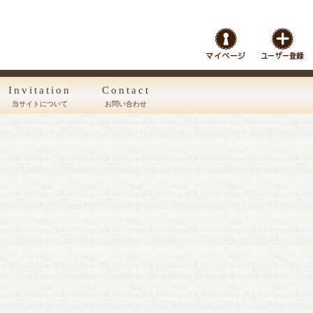
Invitation
Contact
当サイトについて
お問い合わせ