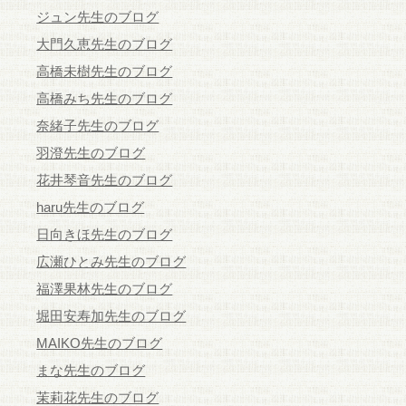
ジュン先生のブログ
大門久恵先生のブログ
高橋未樹先生のブログ
高橋みち先生のブログ
奈緒子先生のブログ
羽澄先生のブログ
花井琴音先生のブログ
haru先生のブログ
日向きほ先生のブログ
広瀬ひとみ先生のブログ
福澤果林先生のブログ
堀田安寿加先生のブログ
MAIKO先生のブログ
まな先生のブログ
茉莉花先生のブログ