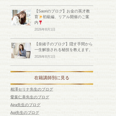
【Saoriのブログ】お金の英才教
育
初級編、リアル開催のご案
内
2026年8月1日
【奈緒子のブログ】隠す手間から
一生解放される秘技を教えます。
2026年8月1日
在籍講師別に見る
相澤セリナ先生のブログ
愛葉仁美先生のブログ
Aira先生のブログ
Aoi先生のブログ