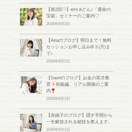
【第2回♡】emi &どん♪「運命の
宝箱」セミナーのご案内♡
2026年8月2日
【Airaのブログ】明日まで！無料
セッションお申し込み8/３(月)ま
で♪
2026年8月2日
【Saoriのブログ】お金の英才教
育
初級編、リアル開催のご案
内
2026年8月1日
【奈緒子のブログ】隠す手間から
一生解放される秘技を教えます。
2026年8月1日