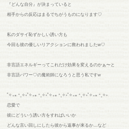
『どんな自分』が決まっていると
相手からの反応はまるでちがうものになります♡
私のダサイ恥ずかしい誘い方も
今回も彼の優しいリアクションに救われましたw♡
非言語エネルギーってこれだけ効果を変えるのかぁ〜と
非言語パワー♡の魔術師になろうと思う私ですw
˚✧₊⁎ ⁺˳✧༚˚✧₊⁎ ⁺˳✧༚˚✧₊⁎ ⁺˳✧༚˚✧₊⁎ ⁺˳✧༚˚✧₊⁎ ⁺˳✧༚
恋愛で
彼にどういう誘い方をすればいいか
どんな言い回しにしたら彼から返事が来るか…など