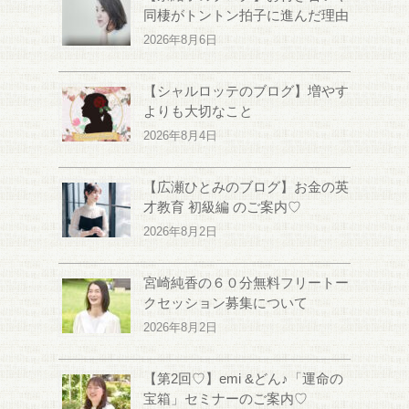
同棲がトントン拍子に進んだ理由
2026年8月6日
【シャルロッテのブログ】増やす
よりも大切なこと
2026年8月4日
【広瀬ひとみのブログ】お金の英
才教育 初級編 のご案内♡
2026年8月2日
宮崎純香の６０分無料フリートー
クセッション募集について
2026年8月2日
【第2回♡】emi &どん♪「運命の
宝箱」セミナーのご案内♡