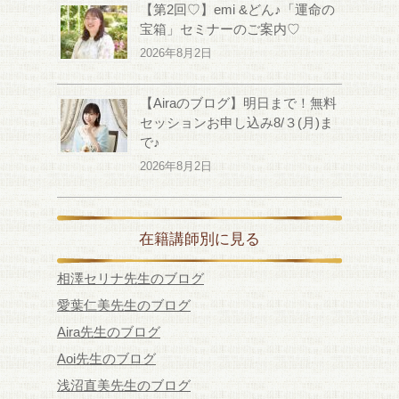
【第2回♡】emi &どん♪「運命の
宝箱」セミナーのご案内♡
2026年8月2日
【Airaのブログ】明日まで！無料
セッションお申し込み8/３(月)ま
で♪
2026年8月2日
在籍講師別に見る
相澤セリナ先生のブログ
愛葉仁美先生のブログ
Aira先生のブログ
Aoi先生のブログ
浅沼直美先生のブログ