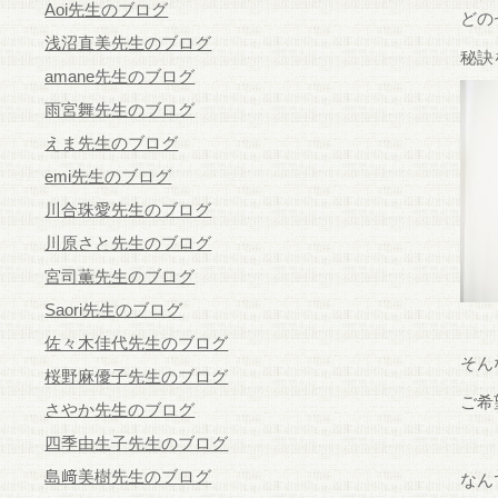
Aoi先生のブログ
どの
浅沼直美先生のブログ
秘訣
amane先生のブログ
雨宮舞先生のブログ
えま先生のブログ
emi先生のブログ
川合珠愛先生のブログ
川原さと先生のブログ
宮司薫先生のブログ
Saori先生のブログ
佐々木佳代先生のブログ
そん
桜野麻優子先生のブログ
ご希
さやか先生のブログ
四季由生子先生のブログ
島﨑美樹先生のブログ
なん