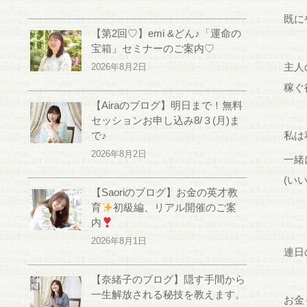
既に
【第2回♡】emi &どん♪「運命の
宝箱」セミナーのご案内♡
主人
2026年8月2日
稼ぐ
【Airaのブログ】明日まで！無料
セッションお申し込み8/３(月)ま
で♪
私は
2026年8月2日
一緒
(い
【Saoriのブログ】お金の英才教
育
初級編、リアル開催のご案
内
2026年8月1日
連日
【奈緒子のブログ】隠す手間から
一生解放される秘技を教えます。
お金