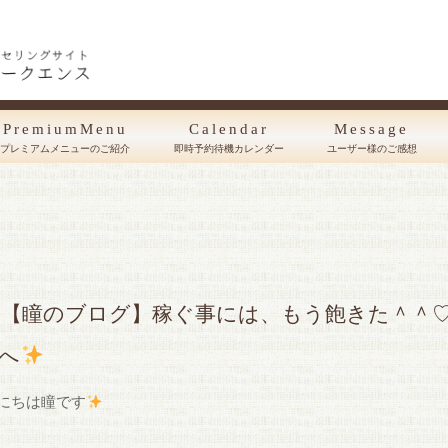
PremiumMenu
Calendar
Message
プレミアムメニューのご紹介
即時予約待機カレンダー
ユーザー様のご感想
【瞳のブログ】稼ぐ事には、もう飽きた＾＾♡と思ったら主人が全国１、２の場所に
へ
にちは瞳です