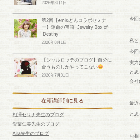
2026年8月1日
今回
第2回【emi&どんコラボセミナ
ー】運命の宝箱−Jewelry Box of
Destiny−
私と
2026年8月1日
今回
【シャルロッテのブログ】自分に
実力
合うものしかやってこない
と思
2026年7月31日
会社
在籍講師別に見る
最近
と思
相澤セリナ先生のブログ
愛葉仁美先生のブログ
Aira先生のブログ
お相