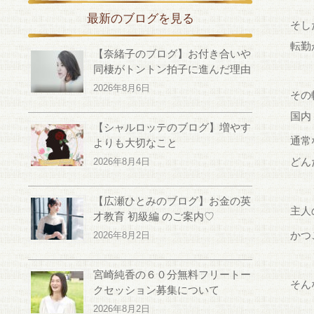
最新のブログを見る
そし
転勤
【奈緒子のブログ】お付き合いや
同棲がトントン拍子に進んだ理由
2026年8月6日
その
国内
【シャルロッテのブログ】増やす
通常
よりも大切なこと
どん
2026年8月4日
【広瀬ひとみのブログ】お金の英
主人
才教育 初級編 のご案内♡
かつ
2026年8月2日
宮崎純香の６０分無料フリートー
そん
クセッション募集について
2026年8月2日