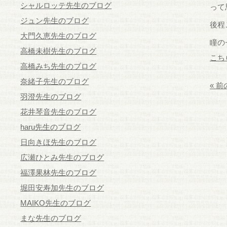
シャルロッテ先生のブログ
って
ジュン先生のブログ
後程
大門久恵先生のブログ
瞳の
高橋未樹先生のブログ
こち
高橋みち先生のブログ
奈緒子先生のブログ
« 
羽澄先生のブログ
花井琴音先生のブログ
haru先生のブログ
日向きほ先生のブログ
広瀬ひとみ先生のブログ
福澤果林先生のブログ
堀田安寿加先生のブログ
MAIKO先生のブログ
まな先生のブログ