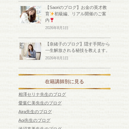
【Saoriのブログ】お金の英才教
育
初級編、リアル開催のご案
内
2026年8月1日
【奈緒子のブログ】隠す手間から
一生解放される秘技を教えます。
2026年8月1日
在籍講師別に見る
相澤セリナ先生のブログ
愛葉仁美先生のブログ
Aira先生のブログ
Aoi先生のブログ
浅沼直美先生のブログ