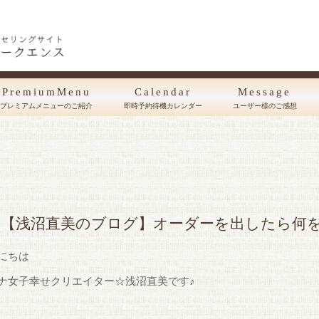
PremiumMenu
Calendar
Message
プレミアムメニューのご紹介
即時予約待機カレンダー
ユーザー様のご感想
【浅沼直美のブログ】オーダーを出したら何
にちは
ナ女子幸せクリエイター☆浅沼直美です♪