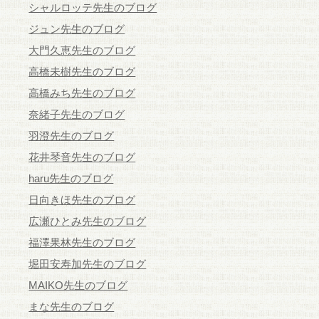
シャルロッテ先生のブログ
ジュン先生のブログ
大門久恵先生のブログ
高橋未樹先生のブログ
高橋みち先生のブログ
奈緒子先生のブログ
羽澄先生のブログ
花井琴音先生のブログ
haru先生のブログ
日向きほ先生のブログ
広瀬ひとみ先生のブログ
福澤果林先生のブログ
堀田安寿加先生のブログ
MAIKO先生のブログ
まな先生のブログ