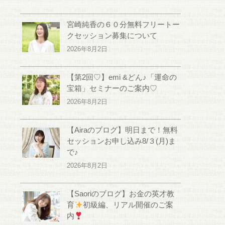
宮崎純香の６０分無料フリートー
クセッション募集について
2026年8月2日
【第2回♡】emi &どん♪「運命の
宝箱」セミナーのご案内♡
2026年8月2日
【Airaのブログ】明日まで！無料
セッションお申し込み8/３(月)ま
で♪
2026年8月2日
【Saoriのブログ】お金の英才教
育
初級編、リアル開催のご案
内