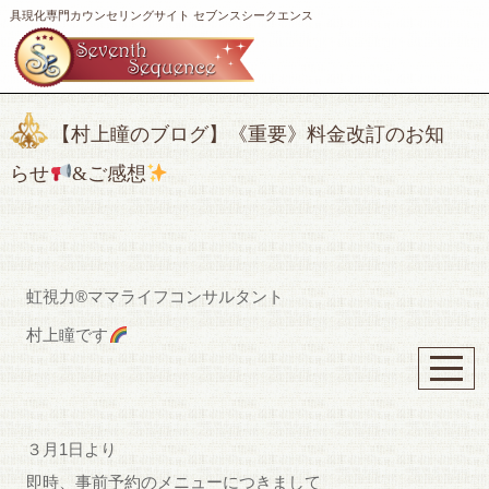
具現化専門カウンセリングサイト セブンスシークエンス
【村上瞳のブログ】《重要》料金改訂のお知
らせ
&ご感想
虹視力®️ママライフコンサルタント
村上瞳です
３月1日より
即時、事前予約のメニューにつきまして