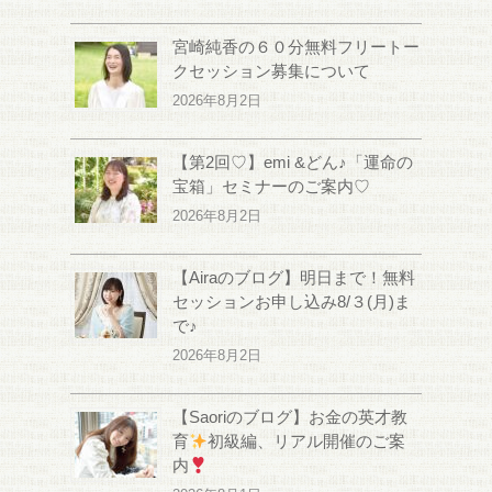
宮崎純香の６０分無料フリートー
クセッション募集について
2026年8月2日
【第2回♡】emi &どん♪「運命の
宝箱」セミナーのご案内♡
2026年8月2日
【Airaのブログ】明日まで！無料
セッションお申し込み8/３(月)ま
で♪
2026年8月2日
【Saoriのブログ】お金の英才教
育
初級編、リアル開催のご案
内