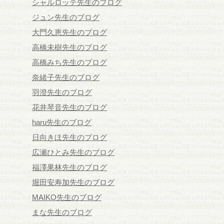
シャルロッテ先生のブログ
ジュン先生のブログ
大門久恵先生のブログ
高橋未樹先生のブログ
高橋みち先生のブログ
奈緒子先生のブログ
羽澄先生のブログ
花井琴音先生のブログ
haru先生のブログ
日向きほ先生のブログ
広瀬ひとみ先生のブログ
福澤果林先生のブログ
堀田安寿加先生のブログ
MAIKO先生のブログ
まな先生のブログ