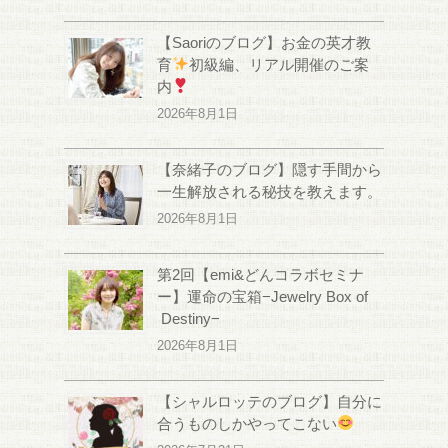
【Saoriのブログ】お金の英才教
育
初級編、リアル開催のご案
内
2026年8月1日
【奈緒子のブログ】隠す手間から
一生解放される秘技を教えます。
2026年8月1日
第2回【emi&どんコラボセミナ
ー】運命の宝箱−Jewelry Box of
Destiny−
2026年8月1日
【シャルロッテのブログ】自分に
合うものしかやってこない