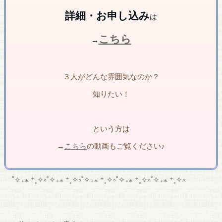
詳細・お申し込み
は
こちら
→
３人がどんな雰囲気なのか？
知りたい！
という方は
→
こちら
の動画もご覧ください♪
˚✧₊⁎ ⁺˳✧༚˚✧₊⁎ ⁺˳✧༚˚✧₊⁎ ⁺˳✧༚˚✧₊⁎ ⁺˳✧༚˚✧₊⁎ ⁺˳✧༚