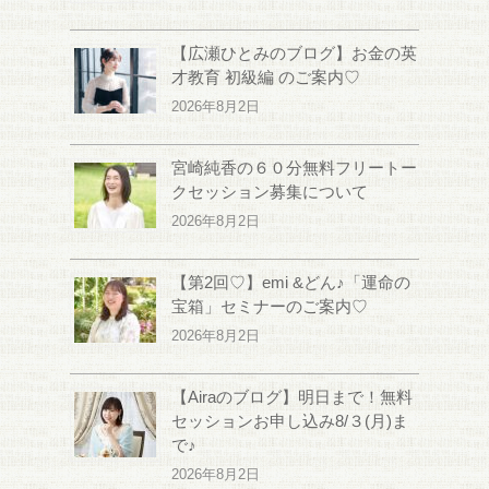
【広瀬ひとみのブログ】お金の英
才教育 初級編 のご案内♡
2026年8月2日
宮崎純香の６０分無料フリートー
クセッション募集について
2026年8月2日
【第2回♡】emi &どん♪「運命の
宝箱」セミナーのご案内♡
2026年8月2日
【Airaのブログ】明日まで！無料
セッションお申し込み8/３(月)ま
で♪
2026年8月2日