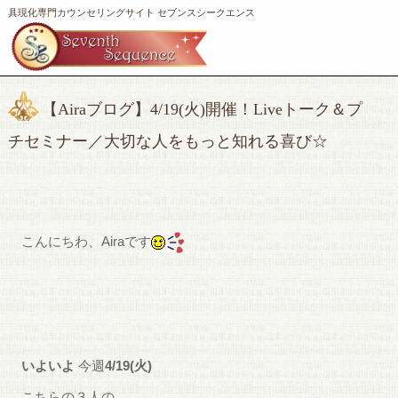
具現化専門カウンセリングサイト セブンスシークエンス
【Airaブログ】4/19(火)開催！Liveトーク＆プ
チセミナー／大切な人をもっと知れる喜び☆
こんにちわ、Airaです
いよいよ
今週
4/19(火)
こちらの３人の