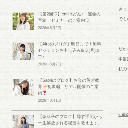
きっ
【第2回♡】emi &どん♪「運命の
でも
宝箱」セミナーのご案内♡
2026年8月2日
【Airaのブログ】明日まで！無料
だか
セッションお申し込み8/３(月)ま
で♪
本当
2026年8月2日
私の
【Saoriのブログ】お金の英才教
育
初級編、リアル開催のご案
内
2026年8月1日
« 
【奈緒子のブログ】隠す手間から
一生解放される秘技を教えます。