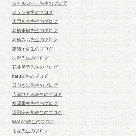
シャルロッテ先生のブログ
ジュン先生のブログ
大門久恵先生のブログ
高橋未樹先生のブログ
高橋みち先生のブログ
奈緒子先生のブログ
羽澄先生のブログ
花井琴音先生のブログ
haru先生のブログ
日向きほ先生のブログ
広瀬ひとみ先生のブログ
福澤果林先生のブログ
堀田安寿加先生のブログ
MAIKO先生のブログ
まな先生のブログ