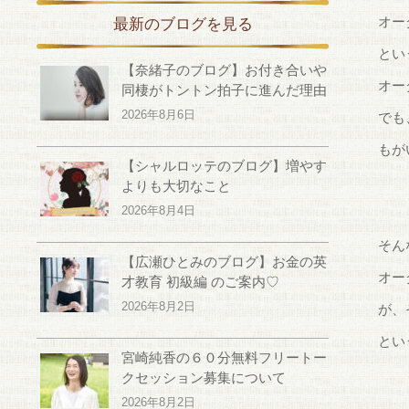
オー
最新のブログを見る
とい
【奈緒子のブログ】お付き合いや
オー
同棲がトントン拍子に進んだ理由
2026年8月6日
でも
もが
【シャルロッテのブログ】増やす
よりも大切なこと
2026年8月4日
そん
【広瀬ひとみのブログ】お金の英
オー
才教育 初級編 のご案内♡
2026年8月2日
が、
とい
宮崎純香の６０分無料フリートー
クセッション募集について
2026年8月2日