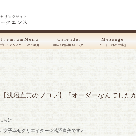
PremiumMenu
Calendar
Message
プレミアムメニューのご紹介
即時予約待機カレンダー
ユーザー様のご感想
【浅沼直美のブロブ】「オーダーなんてした
にちは
ナ女子幸せクリエイター☆浅沼直美です♪