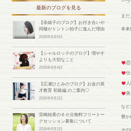
一つ
最新のブログを見る
まだ
【奈緒子のブログ】お付き合いや
同棲がトントン拍子に進んだ理由
本来
2026年8月6日
【シャルロッテのブログ】増やす
よりも大切なこと
恋
2026年8月4日
仕
人
【広瀬ひとみのブログ】お金の英
才教育 初級編 のご案内♡
美
2026年8月2日
など
宮崎純香の６０分無料フリートー
豊か
クセッション募集について
2026年8月2日
その