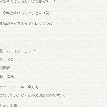
でも当てはまる方には朗報です！！！！！
、今年は終わっていません（笑）
魔法のライフスタイルレッスンは
愛・パートナーシップ
事・お金
間関係
容・健康
オールジャンル、全方向
になっていただくための講座なのですが、
中から今回、