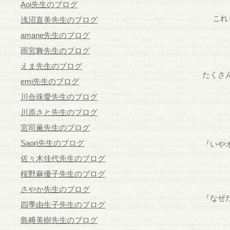
Aoi先生のブログ
これ
浅沼直美先生のブログ
amane先生のブログ
雨宮舞先生のブログ
えま先生のブログ
たくさ
emi先生のブログ
川合珠愛先生のブログ
川原さと先生のブログ
宮司薫先生のブログ
Saori先生のブログ
『いや
佐々木佳代先生のブログ
桜野麻優子先生のブログ
さやか先生のブログ
『なぜ
四季由生子先生のブログ
島﨑美樹先生のブログ