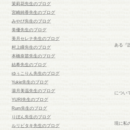
茉莉花先生のブログ
宮崎純香先生のブログ
みやび先生のブログ
美優先生のブログ
美月セレナ先生のブログ
ある『
村上瞳先生のブログ
本橋奈苗先生のブログ
結希先生のブログ
ゆぅこりん先生のブログ
Yukie先生のブログ
湯月美温先生のブログ
につい
YURI先生のブログ
Rum先生のブログ
りぼん先生のブログ
現に私の
ルリビタキ先生のブログ