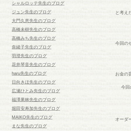
シャルロッテ先生のブログ
ジュン先生のブログ
と考え
大門久恵先生のブログ
高橋未樹先生のブログ
高橋みち先生のブログ
今回の
奈緒子先生のブログ
羽澄先生のブログ
花井琴音先生のブログ
haru先生のブログ
お金の
日向きほ先生のブログ
今回
広瀬ひとみ先生のブログ
福澤果林先生のブログ
堀田安寿加先生のブログ
MAIKO先生のブログ
オーダ
まな先生のブログ