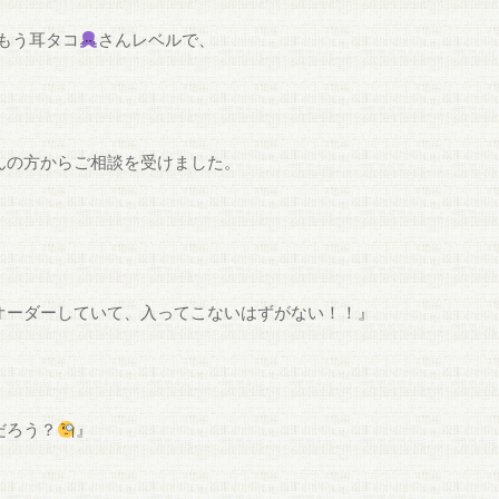
もう耳タコ
さんレベルで、
んの方からご相談を受けました。
オーダーしていて、入ってこないはずがない！！』
だろう？
』