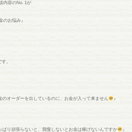
談内容のNo. 1が
金のお悩み』
です。
金のオーダーを出しているのに、お金が入って来ません
』
っぱり頑張らないと、我慢しないとお金は稼げないんですか
』