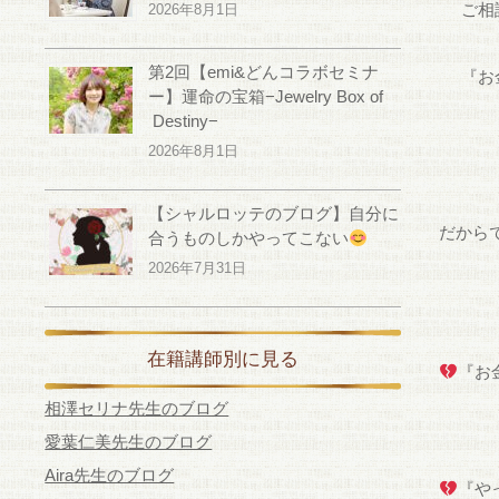
ご相
2026年8月1日
第2回【emi&どんコラボセミナ
『お
ー】運命の宝箱−Jewelry Box of
Destiny−
2026年8月1日
【シャルロッテのブログ】自分に
だから
合うものしかやってこない
2026年7月31日
在籍講師別に見る
『お
相澤セリナ先生のブログ
愛葉仁美先生のブログ
Aira先生のブログ
『や