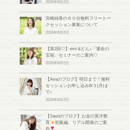
2026年8月2日
宮崎純香の６０分無料フリートー
クセッション募集について
2026年8月2日
【第2回♡】emi &どん♪「運命の
宝箱」セミナーのご案内♡
2026年8月2日
【Airaのブログ】明日まで！無料
セッションお申し込み8/３(月)ま
で♪
2026年8月2日
【Saoriのブログ】お金の英才教
育
初級編、リアル開催のご案
内