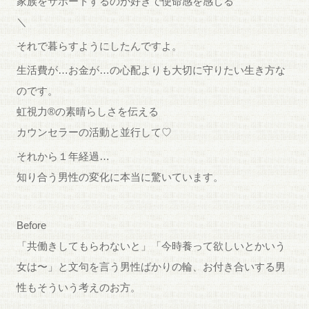
家族をサポートするのが好きで使命感を感じる
＼
それで暮らすようにしたんですよ。
生活費が…お金が…の心配よりも大切に守りたい生き方な
のです。
虹視力®︎の素晴らしさを伝える
カウンセラーの活動と並行して♡
それから１年経過…
知り合う男性の変化に本当に驚いています。
Before
「共働きしてもらわないと」「今時養って欲しいとかいう
女は〜」と文句を言う男性ばかりの輪、お付き合いする男
性もそういう考えのお方。