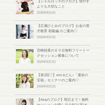
【シャルロッテのブログ】増やす
よりも大切なこと
2026年8月4日
【広瀬ひとみのブログ】お金の英
才教育 初級編 のご案内♡
2026年8月2日
宮崎純香の６０分無料フリートー
クセッション募集について
2026年8月2日
【第2回♡】emi &どん♪「運命の
宝箱」セミナーのご案内♡
2026年8月2日
【Airaのブログ】明日まで！無料
セッションお申し込み8/３(月)ま