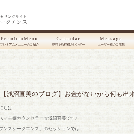
PremiumMenu
Calendar
Message
プレミアムメニューのご紹介
即時予約待機カレンダー
ユーザー様のご感想
【浅沼直美のブログ】お金がないから何も出
にちは
スマ主婦カウンセラー☆浅沼直美です♪
ブンスシークエンス」のセッションでは