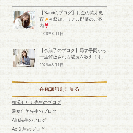
【Saoriのブログ】お金の英才教
育
初級編、リアル開催のご案
内
2026年8月1日
【奈緒子のブログ】隠す手間から
一生解放される秘技を教えます。
2026年8月1日
在籍講師別に見る
相澤セリナ先生のブログ
愛葉仁美先生のブログ
Aira先生のブログ
Aoi先生のブログ