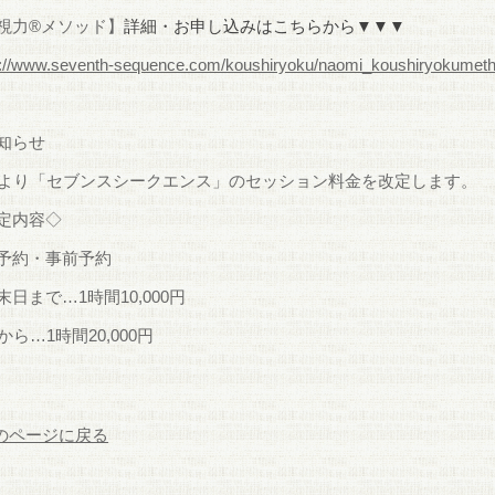
視力®︎メソッド】
詳細・お申し込みはこちらから▼▼▼
s://www.seventh-sequence.com/koushiryoku/naomi_koushiryokumeth
知らせ
月より「セブンスシークエンス」のセッション料金を改定します。
定内容◇
予約・事前予約
末日まで…1時間10,000円
から…1時間20,000円
前のページに戻る