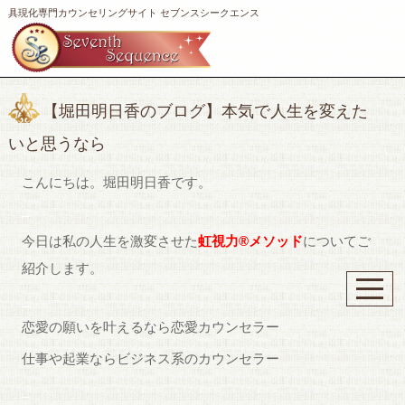
具現化専門カウンセリングサイト セブンスシークエンス
【堀田明日香のブログ】本気で人生を変えた
いと思うなら
こんにちは。堀田明日香です。
_
今日は私の人生を激変させた
虹視力®メソッド
についてご
紹介します。
_
恋愛の願いを叶えるなら恋愛カウンセラー
仕事や起業ならビジネス系のカウンセラー
_