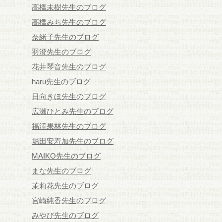
高橋未樹先生のブログ
高橋みち先生のブログ
奈緒子先生のブログ
羽澄先生のブログ
花井琴音先生のブログ
haru先生のブログ
日向きほ先生のブログ
広瀬ひとみ先生のブログ
福澤果林先生のブログ
堀田安寿加先生のブログ
MAIKO先生のブログ
まな先生のブログ
茉莉花先生のブログ
宮崎純香先生のブログ
みやび先生のブログ