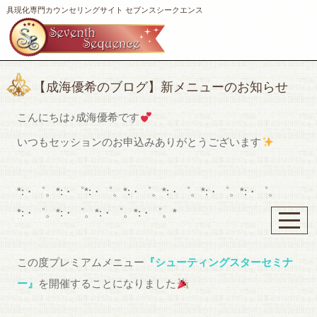
具現化専門カウンセリングサイト セブンスシークエンス
【成海優希のブログ】新メニューのお知らせ
こんにちは♪成海優希です
いつもセッションのお申込みありがとうございます
*:・゜。*:・゜*:・゜。*:・゜。*:・゜。*:・゜。*:・゜。
*:・゜。*:・゜。*:・゜。*:・゜。*
この度プレミアムメニュー
『
シューティングスターセミナ
ー』
を開催することになりました