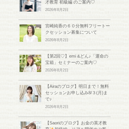
才教育 初級編 のご案内♡
2026年8月2日
宮崎純香の６０分無料フリートー
クセッション募集について
2026年8月2日
【第2回♡】emi &どん♪「運命の
宝箱」セミナーのご案内♡
2026年8月2日
【Airaのブログ】明日まで！無料
セッションお申し込み8/３(月)ま
で♪
2026年8月2日
【Saoriのブログ】お金の英才教