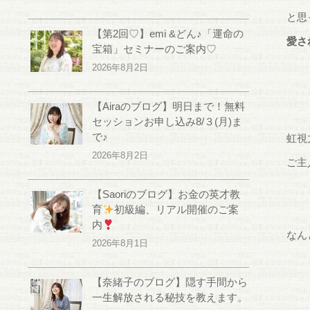
と思
【第2回♡】emi &どん♪「運命の
愛さ
宝箱」セミナーのご案内♡
2026年8月2日
【Airaのブログ】明日まで！無料
セッションお申し込み8/３(月)ま
で♪
虹視
2026年8月2日
ご主
【Saoriのブログ】お金の英才教
育
初級編、リアル開催のご案
内
なん
2026年8月1日
【奈緒子のブログ】隠す手間から
一生解放される秘技を教えます。