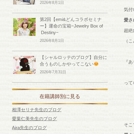
2026年8月1日
気付
第2回【emi&どんコラボセミナ
愛さ
ー】運命の宝箱−Jewelry Box of
超絶
Destiny−
2026年8月1日
（こ
【シャルロッテのブログ】自分に
『あ
合うものしかやってこない
2026年7月31日
って
在籍講師別に見る
相澤セリナ先生のブログ
愛葉仁美先生のブログ
そこ
Aira先生のブログ