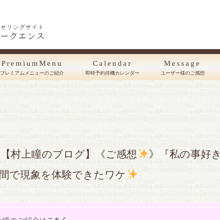
PremiumMenu
Calendar
Message
プレミアムメニューのご紹介
即時予約待機カレンダー
ユーザー様のご感想
【村上瞳のブログ】《ご感想
》『私の事好
間で現象を体験できたワケ