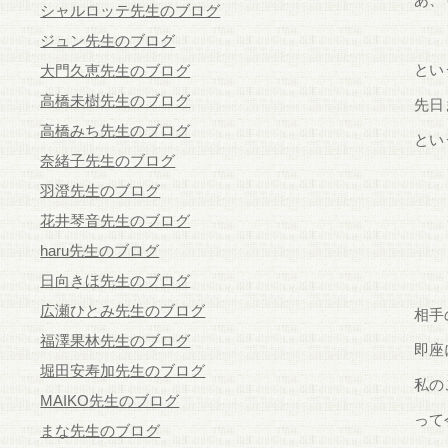
シャルロッテ先生のブログ
ジュン先生のブログ
とい
大門久恵先生のブログ
高橋未樹先生のブログ
先日
高橋みち先生のブログ
とい
奈緒子先生のブログ
羽澄先生のブログ
花井琴音先生のブログ
haru先生のブログ
日向きほ先生のブログ
広瀬ひとみ先生のブログ
相手
福澤果林先生のブログ
即座
堀田安寿加先生のブログ
私の
MAIKO先生のブログ
って
まな先生のブログ