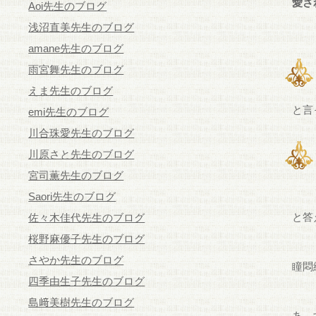
愛さ
Aoi先生のブログ
浅沼直美先生のブログ
amane先生のブログ
雨宮舞先生のブログ
えま先生のブログ
と言
emi先生のブログ
川合珠愛先生のブログ
川原さと先生のブログ
宮司薫先生のブログ
Saori先生のブログ
と答
佐々木佳代先生のブログ
桜野麻優子先生のブログ
さやか先生のブログ
瞳悶
四季由生子先生のブログ
島﨑美樹先生のブログ
あ、