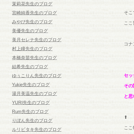
茉莉花先生のブログ
そこ
宮崎純香先生のブログ
みやび先生のブログ
ここ
美優先生のブログ
美月セレナ先生のブログ
コナ
村上瞳先生のブログ
本橋奈苗先生のブログ
結希先生のブログ
セッ
ゆぅこりん先生のブログ
Yukie先生のブログ
その
湯月美温先生のブログ
と思
YURI先生のブログ
Rum先生のブログ
⬆
りぼん先生のブログ
ここ
ルリビタキ先生のブログ