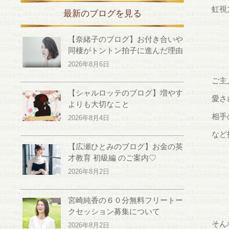
虹視
最新のブログを見る
【奈緒子のブログ】お付き合いや
同棲がトントン拍子に進んだ理由
2026年8月6日
ご主
【シャルロッテのブログ】増やす
愛さ
よりも大切なこと
相手
2026年8月4日
など
【広瀬ひとみのブログ】お金の英
才教育 初級編 のご案内♡
2026年8月2日
宮崎純香の６０分無料フリートー
クセッション募集について
そん
2026年8月2日