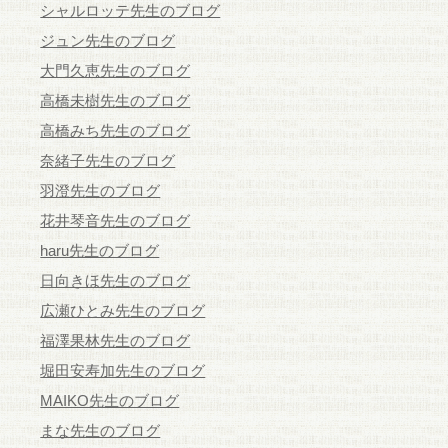
シャルロッテ先生のブログ
ジュン先生のブログ
大門久恵先生のブログ
高橋未樹先生のブログ
高橋みち先生のブログ
奈緒子先生のブログ
羽澄先生のブログ
花井琴音先生のブログ
haru先生のブログ
日向きほ先生のブログ
広瀬ひとみ先生のブログ
福澤果林先生のブログ
堀田安寿加先生のブログ
MAIKO先生のブログ
まな先生のブログ