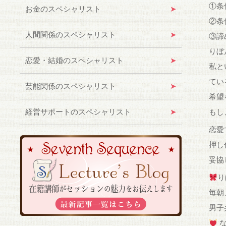
①条
お金のスペシャリスト
②条
人間関係のスペシャリスト
③諦
りぼ
恋愛・結婚のスペシャリスト
私と
てい
芸能関係のスペシャリスト
希望
経営サポートのスペシャリスト
もし
恋愛
押し
妥協
り
毎朝
男子
な