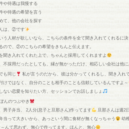
件や待遇は我慢する
件や待遇の希望を言う
めて、他の会社を探す
んは、②です
いう人材が欲しいなら、こちらの条件を全て聞き入れてくれるに決
るので、②のこちらの希望をきちんと伝えます。
を聞き入れてくれた上で、ちゃんと採用してくれますよ
、不採用だったとしても、縁が無かっただけ、相応しい会社は他に
でも同じ
私が言うのだから、彼は分かってくれるし、聞き入れ
付けではなく、自分のことも相手のことも信頼しているんですよ～
しない恋愛を知りたい方、セッションでお話しましょ
ぼんのつぶやき
、男子弁当、 2人分(息子と旦那さん)作ってます
旦那さんは週2
弁当って大きいから、あっという間に食材が無くなっちゃう
幼
～んて思わず、無心で作ってます。ほんと、無心