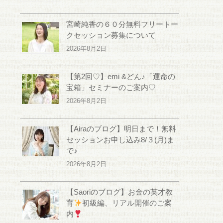
宮崎純香の６０分無料フリートー
クセッション募集について
2026年8月2日
【第2回♡】emi &どん♪「運命の
宝箱」セミナーのご案内♡
2026年8月2日
【Airaのブログ】明日まで！無料
セッションお申し込み8/３(月)ま
で♪
2026年8月2日
【Saoriのブログ】お金の英才教
育
初級編、リアル開催のご案
内