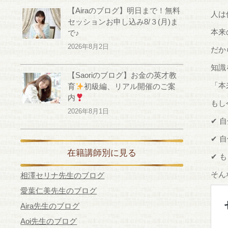
【Airaのブログ】明日まで！無料
人は
セッションお申し込み8/３(月)ま
本来
で♪
2026年8月2日
だか
知識
【Saoriのブログ】お金の英才教
「本
育
初級編、リアル開催のご案
内
もし
2026年8月1日
✔ 
✔ 
在籍講師別に見る
✔ 
そん
相澤セリナ先生のブログ
愛葉仁美先生のブログ
Aira先生のブログ
Aoi先生のブログ