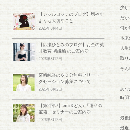
少し
【シャルロッテのブログ】増やす
だか
よりも大切なこと
何か
2026年8月4日
本来
【広瀬ひとみのブログ】お金の英
人生
才教育 初級編 のご案内♡
取り
2026年8月2日
そん
宮崎純香の６０分無料フリートー
クセッション募集について
あな
2026年8月2日
時間
【第2回♡】emi &どん♪「運命の
宝箱」セミナーのご案内♡
最後
2026年8月2日
最近