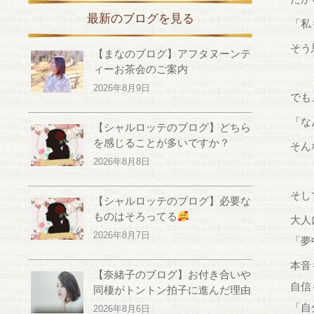
最新のブログを見る
「私
そう
【まなのブログ】アフタヌーンテ
ィーお茶会のご案内
2026年8月9日
でも
「な
【シャルロッテのブログ】どちら
を感じることが多いですか？
そん
2026年8月8日
そし
【シャルロッテのブログ】必要な
ものはそろってる
大人
2026年8月7日
「夢
本音
【奈緒子のブログ】お付き合いや
自信
同棲がトントン拍子に進んだ理由
「自
2026年8月6日