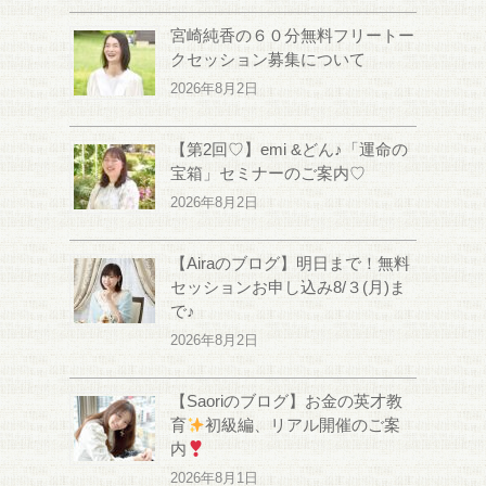
宮崎純香の６０分無料フリートー
クセッション募集について
2026年8月2日
【第2回♡】emi &どん♪「運命の
宝箱」セミナーのご案内♡
2026年8月2日
【Airaのブログ】明日まで！無料
セッションお申し込み8/３(月)ま
で♪
2026年8月2日
【Saoriのブログ】お金の英才教
育
初級編、リアル開催のご案
内
2026年8月1日