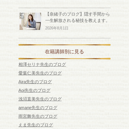
【奈緒子のブログ】隠す手間から
一生解放される秘技を教えます。
2026年8月1日
在籍講師別に見る
相澤セリナ先生のブログ
愛葉仁美先生のブログ
Aira先生のブログ
Aoi先生のブログ
浅沼直美先生のブログ
amane先生のブログ
雨宮舞先生のブログ
えま先生のブログ