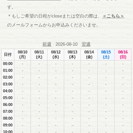
す。
＊もしご希望の日程がcloseまたは空白の際は、
＜こちら＞
のメールフォームからお申込みくださいませ。
前週
2026-08-10
翌週
08/10
08/11
08/12
08/13
08/14
08/15
08/16
日付
(月)
(火)
(水)
(木)
(金)
(土)
(日)
00:00
-
-
-
-
-
-
-
01:00
-
-
-
-
-
-
-
02:00
-
-
-
-
-
-
-
03:00
-
-
-
-
-
-
-
04:00
-
-
-
-
-
-
-
05:00
-
-
-
-
-
-
-
06:00
-
-
-
-
-
-
-
07:00
-
-
-
-
-
-
-
08:00
-
-
-
-
-
-
-
09:00
-
-
-
-
-
-
-
10:00
-
-
-
-
-
-
-