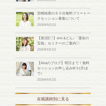
宮崎純香の６０分無料フリートー
クセッション募集について
2026年8月2日
【第2回♡】emi &どん♪「運命の
宝箱」セミナーのご案内♡
2026年8月2日
【Airaのブログ】明日まで！無料
セッションお申し込み8/３(月)ま
で♪
2026年8月2日
在籍講師別に見る