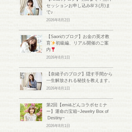
セッションお申し込み8/３(月)ま
で♪
2026年8月2日
【Saoriのブログ】お金の英才教
育
初級編、リアル開催のご案
内
2026年8月1日
【奈緒子のブログ】隠す手間から
一生解放される秘技を教えます。
2026年8月1日
第2回【emi&どんコラボセミナ
ー】運命の宝箱−Jewelry Box of
Destiny−
2026年8月1日