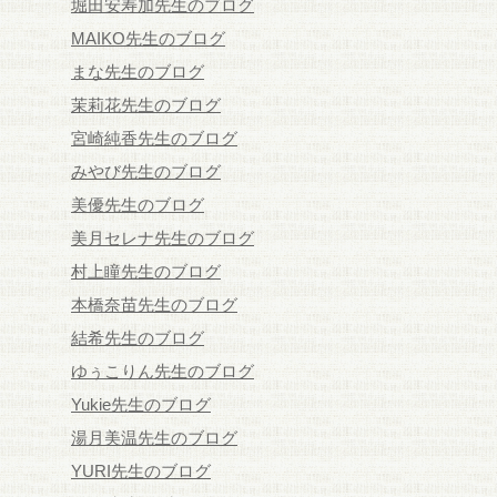
堀田安寿加先生のブログ
MAIKO先生のブログ
まな先生のブログ
茉莉花先生のブログ
宮崎純香先生のブログ
みやび先生のブログ
美優先生のブログ
美月セレナ先生のブログ
村上瞳先生のブログ
本橋奈苗先生のブログ
結希先生のブログ
ゆぅこりん先生のブログ
Yukie先生のブログ
湯月美温先生のブログ
YURI先生のブログ