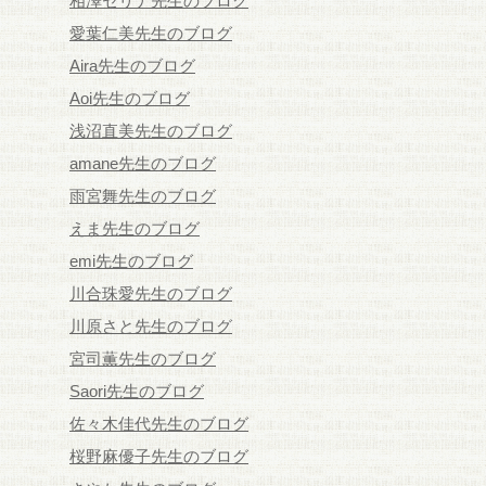
相澤セリナ先生のブログ
愛葉仁美先生のブログ
Aira先生のブログ
Aoi先生のブログ
浅沼直美先生のブログ
amane先生のブログ
雨宮舞先生のブログ
えま先生のブログ
emi先生のブログ
川合珠愛先生のブログ
川原さと先生のブログ
宮司薫先生のブログ
Saori先生のブログ
佐々木佳代先生のブログ
桜野麻優子先生のブログ