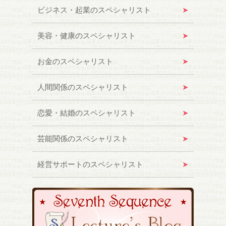
ビジネス・起業のスペシャリスト
美容・健康のスペシャリスト
お金のスペシャリスト
人間関係のスペシャリスト
恋愛・結婚のスペシャリスト
芸能関係のスペシャリスト
経営サポートのスペシャリスト