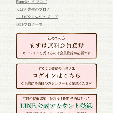
Rum先生のブログ
りぼん先生のブログ
ルリビタキ先生のブログ
講師ブログ一覧