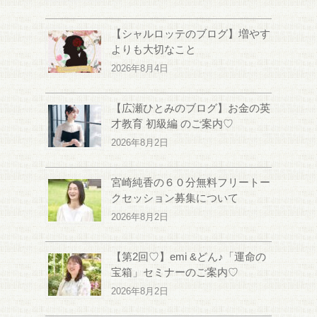
【シャルロッテのブログ】増やす
よりも大切なこと
2026年8月4日
【広瀬ひとみのブログ】お金の英
才教育 初級編 のご案内♡
2026年8月2日
宮崎純香の６０分無料フリートー
クセッション募集について
2026年8月2日
【第2回♡】emi &どん♪「運命の
宝箱」セミナーのご案内♡
2026年8月2日