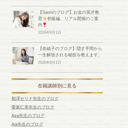
【Saoriのブログ】お金の英才教
育
初級編、リアル開催のご案
内
2026年8月1日
【奈緒子のブログ】隠す手間から
一生解放される秘技を教えます。
2026年8月1日
在籍講師別に見る
相澤セリナ先生のブログ
愛葉仁美先生のブログ
Aira先生のブログ
Aoi先生のブログ