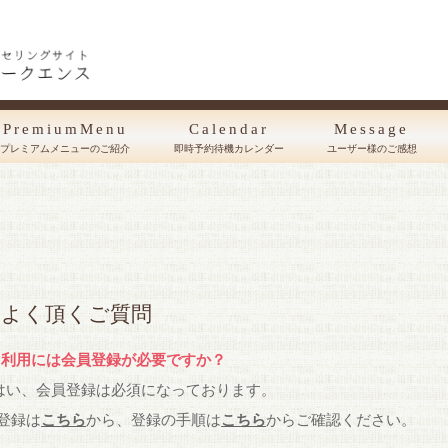
PremiumMenu
Calendar
Message
プレミアムメニューのご紹介
即時予約待機カレンダー
ユーザー様のご感想
よく頂くご質問
：利用には会員登録が必要ですか？
はい、会員登録は必須になっております。
登録は
こちら
から、登録の手順は
こちら
からご確認ください。