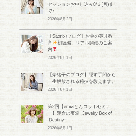
セッションお申し込み8/３(月)ま
で♪
2026年8月2日
【Saoriのブログ】お金の英才教
育
初級編、リアル開催のご案
内
2026年8月1日
【奈緒子のブログ】隠す手間から
一生解放される秘技を教えます。
2026年8月1日
第2回【emi&どんコラボセミナ
ー】運命の宝箱−Jewelry Box of
Destiny−
2026年8月1日