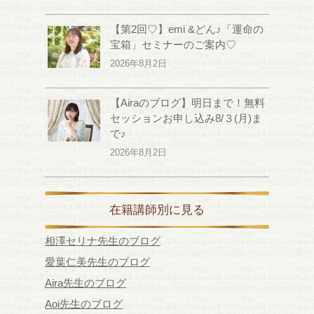
【第2回♡】emi &どん♪「運命の
宝箱」セミナーのご案内♡
2026年8月2日
【Airaのブログ】明日まで！無料
セッションお申し込み8/３(月)ま
で♪
2026年8月2日
在籍講師別に見る
相澤セリナ先生のブログ
愛葉仁美先生のブログ
Aira先生のブログ
Aoi先生のブログ