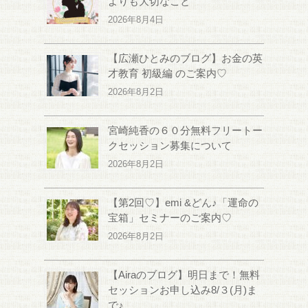
よりも大切なこと
2026年8月4日
【広瀬ひとみのブログ】お金の英
才教育 初級編 のご案内♡
2026年8月2日
宮崎純香の６０分無料フリートー
クセッション募集について
2026年8月2日
【第2回♡】emi &どん♪「運命の
宝箱」セミナーのご案内♡
2026年8月2日
【Airaのブログ】明日まで！無料
セッションお申し込み8/３(月)ま
で♪