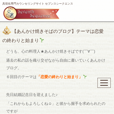
具現化専門カウンセリングサイト セブンスシークエンス
【あんかけ焼きそばのブログ】テーマは恋愛
の終わりと始まり
どうも、心の料理人★あんかけ焼きそばです(￣∀￣)
過去の私の話を織り交ぜながら自由に書いていくあんかけ
ブログ。
６回目のテーマは
「恋愛の終わりと始まり」
先日結婚記念日を迎えました♪
「これからもよろしくね☺︎」と彼から握手を求められたの
ですが