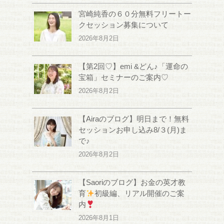
宮崎純香の６０分無料フリートー
クセッション募集について
2026年8月2日
【第2回♡】emi &どん♪「運命の
宝箱」セミナーのご案内♡
2026年8月2日
【Airaのブログ】明日まで！無料
セッションお申し込み8/３(月)ま
で♪
2026年8月2日
【Saoriのブログ】お金の英才教
育
初級編、リアル開催のご案
内
2026年8月1日