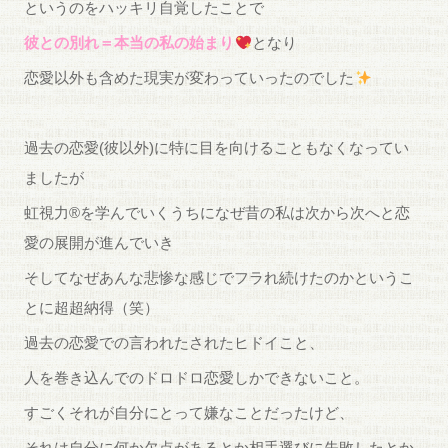
というのをハッキリ自覚したことで
彼との別れ＝本当の私の始まり
となり
恋愛以外も含めた現実が変わっていったのでした
過去の恋愛(彼以外)に特に目を向けることもなくなってい
ましたが
虹視力®︎を学んでいくうちになぜ昔の私は次から次へと恋
愛の展開が進んでいき
そしてなぜあんな悲惨な感じでフラれ続けたのかというこ
とに超超納得（笑）
過去の恋愛での言われたされたヒドイこと、
人を巻き込んでのドロドロ恋愛しかできないこと。
すごくそれが自分にとって嫌なことだったけど、
それは自分に何か欠点があるとか相手選びに失敗したとか