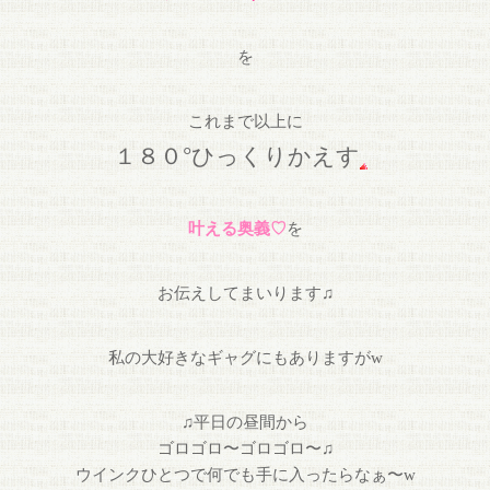
を
これまで以上に
°
１８０
ひっくりかえす
叶える奥義♡
を
お伝えしてまいります♫
私の大好きなギャグにもありますがw
♫平日の昼間から
ゴロゴロ〜ゴロゴロ〜♫
ウインクひとつで何でも手に入ったらなぁ〜w