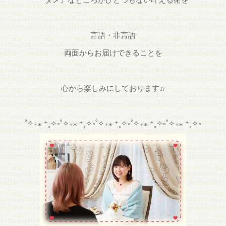
言語・非言語
両面からお届けできることを
心から楽しみにしております♫
˚✧₊⁎ ⁺˳✧༚˚✧₊⁎ ⁺˳✧༚˚✧₊⁎ ⁺˳✧༚˚✧₊⁎ ⁺˳✧༚˚✧₊⁎ ⁺˳✧༚