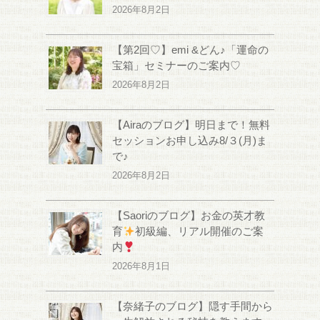
2026年8月2日
【第2回♡】emi &どん♪「運命の
宝箱」セミナーのご案内♡
2026年8月2日
【Airaのブログ】明日まで！無料
セッションお申し込み8/３(月)ま
で♪
2026年8月2日
【Saoriのブログ】お金の英才教
育
初級編、リアル開催のご案
内
2026年8月1日
【奈緒子のブログ】隠す手間から