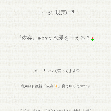
現実に⁈
・・・が、
『依存』
恋愛を叶える？
を育てて
これ、大マジで言ってます♡
私Airaも絶賛『依存
』育て中♡です^^♪
『ダメ』なところがひとつもない叶える術を