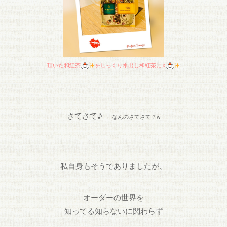
頂いた和紅茶
をじっくり水出し和紅茶に♫
♪
さてさて
w
←なんのさてさて？
私
自身もそうでありましたが、
オーダーの世界を
知ってる知らないに関わらず