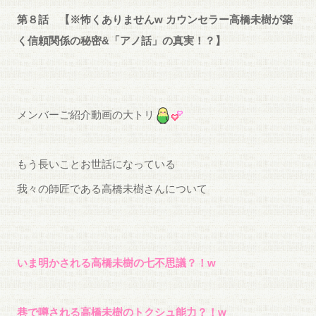
第８話 【※怖くありませんw カウンセラー高橋未樹が築
く信頼関係の秘密&「アノ話」の真実！？
】
メンバーご紹介動画の大トリ
もう長いことお世話になっている
我々の師匠である高橋未樹さんについて
いま明かされる
高橋未樹の七不思議？！
w
巷で噂される高橋未樹のトクシュ能力？！w