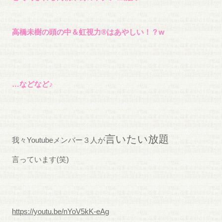
高橋未樹の頭の中＆虹視力®︎はあやしい！？w
…などなど♪
言いたい放題
我々Youtubeメンバー３人が
言っています(笑)
https://youtu.be/nYoV5kK-eAg