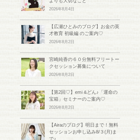
よりも大切なこと
2026年8月4日
【広瀬ひとみのブログ】お金の英
才教育 初級編 のご案内♡
2026年8月2日
宮崎純香の６０分無料フリートー
クセッション募集について
2026年8月2日
【第2回♡】emi &どん♪「運命の
宝箱」セミナーのご案内♡
2026年8月2日
【Airaのブログ】明日まで！無料
セッションお申し込み8/３(月)ま
で♪