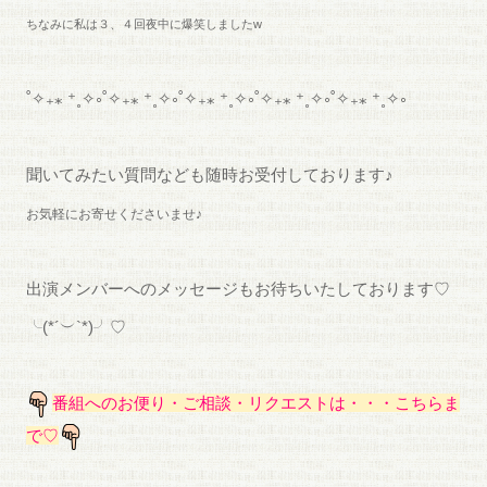
ちなみに私は３、４回夜中に爆笑しましたw
˚✧₊⁎ ⁺˳✧༚˚✧₊⁎ ⁺˳✧༚˚✧₊⁎ ⁺˳✧༚˚✧₊⁎ ⁺˳✧༚˚✧₊⁎ ⁺˳✧༚
聞いてみたい質問なども随時お受付しております♪
お気軽にお寄せくださいませ♪
出演メンバーへのメッセージもお待ちいたしております♡
╰(*´︶`*)╯♡
番組へのお便り・ご相談・リクエストは・・・こちらま
で♡