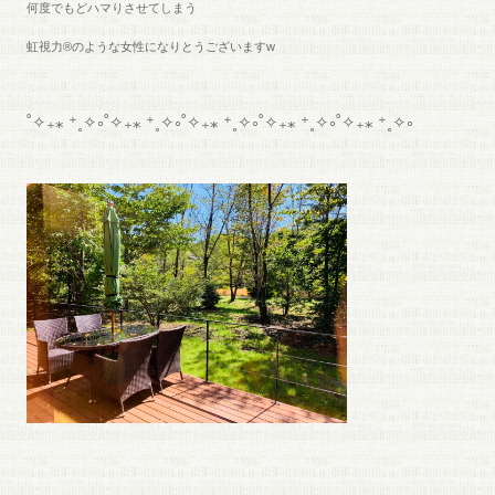
何度でもどハマりさせてしまう
虹視力®︎のような女性になりとうございますw
˚✧₊⁎ ⁺˳✧༚˚✧₊⁎ ⁺˳✧༚˚✧₊⁎ ⁺˳✧༚˚✧₊⁎ ⁺˳✧༚˚✧₊⁎ ⁺˳✧༚