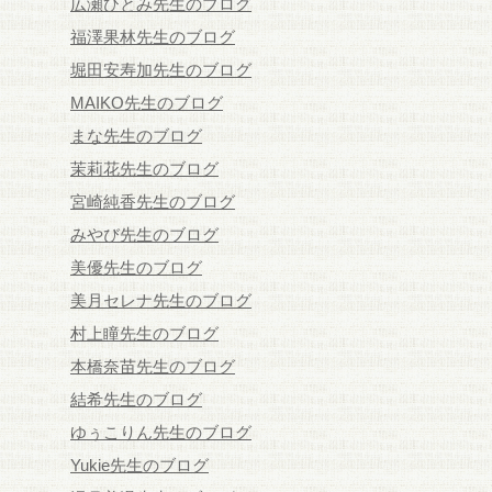
広瀬ひとみ先生のブログ
福澤果林先生のブログ
堀田安寿加先生のブログ
MAIKO先生のブログ
まな先生のブログ
茉莉花先生のブログ
宮崎純香先生のブログ
みやび先生のブログ
美優先生のブログ
美月セレナ先生のブログ
村上瞳先生のブログ
本橋奈苗先生のブログ
結希先生のブログ
ゆぅこりん先生のブログ
Yukie先生のブログ