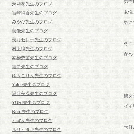
男性
茉莉花先生のブログ
女性
宮崎純香先生のブログ
みやび先生のブログ
気に
美優先生のブログ
美月セレナ先生のブログ
そこ
村上瞳先生のブログ
深め
本橋奈苗先生のブログ
結希先生のブログ
ゆぅこりん先生のブログ
Yukie先生のブログ
湯月美温先生のブログ
彼女
YURI先生のブログ
イイ
Rum先生のブログ
りぼん先生のブログ
大好
ルリビタキ先生のブログ