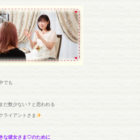
中でも
まだ数少ない？と思われる
クライアントさま
きな彼女さま♡のために