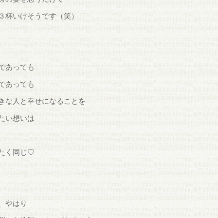
３杯いけそうです（笑）
であっても
であっても
きな人と幸せになることを
たい想いは
たく同じ♡
、やはり