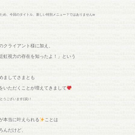
ため、
今回のタイトル、新しい特別メニュー？ではありませんw
のクライアント様に加え、
近虹視力の存在を知ったよ！」という
めましてさまとも
をいただくことが増えてきまして
とうございます(涙)！
が本当に叶えられる
ことは
ろんだけど、