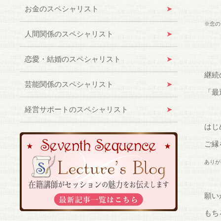
お金のスペシャリスト
※念の
人間関係のスペシャリスト
恋愛・結婚のスペシャリスト
継続
芸能関係のスペシャリスト
「最
経営サポートのスペシャリスト
はじ
ご縁
ありが
願い
もち