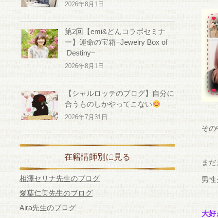
2026年8月1日
第2回【emi&どんコラボセミナ
ー】運命の宝箱−Jewelry Box of
Destiny−
2026年8月1日
【シャルロッテのブログ】自分に
合うものしかやってこない
2026年7月31日
その
在籍講師別に見る
まだ
相澤セリナ先生のブログ
男性
愛葉仁美先生のブログ
Aira先生のブログ
大好