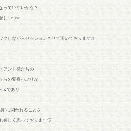
なっていないかな？
配しつつw
ワクしながらセッションさせて頂いております♫
イアント様たちの
からの変身っぷりが
み♫であり
変身”に関われることを
も嬉しく思っております♡