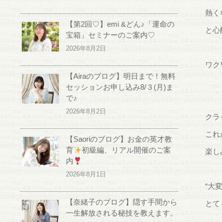
熱く
【第2回♡】emi &どん♪「運命の
と心
宝箱」セミナーのご案内♡
2026年8月2日
ワク
【Airaのブログ】明日まで！無料
セッションお申し込み8/３(月)ま
で♪
2026年8月2日
クラ
これ
【Saoriのブログ】お金の英才教
育
初級編、リアル開催のご案
楽し
内
2026年8月1日
“大
【奈緒子のブログ】隠す手間から
とて
一生解放される秘技を教えます。