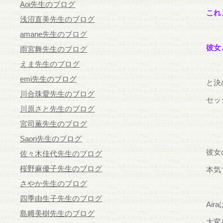
Aoi先生のブログ
これ
浅沼直美先生のブログ
amane先生のブログ
彼女
雨宮舞先生のブログ
えま先生のブログ
emi先生のブログ
と決
川合珠愛先生のブログ
セッ
川原さと先生のブログ
宮司薫先生のブログ
Saori先生のブログ
彼女
佐々木佳代先生のブログ
桜野麻優子先生のブログ
本気
さやか先生のブログ
四季由生子先生のブログ
Aira
島﨑美樹先生のブログ
大変