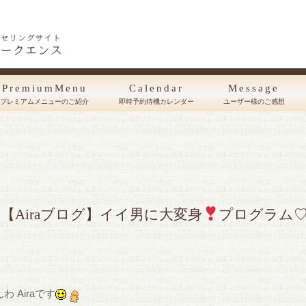
PremiumMenu
Calendar
Message
プレミアムメニューのご紹介
即時予約待機カレンダー
ユーザー様のご感想
【Airaブログ】イイ男に大変身
プログラム
わ Airaです