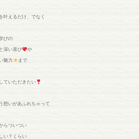
を叶えるだけ、でなく
学びの
と深い喜び
や
い魅力
まで
していただきたい
う想いがあふれちゃって
からついつい
しい？くらい