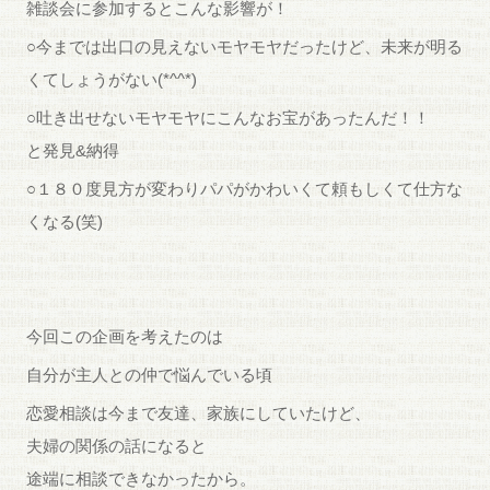
雑談会に参加するとこんな影響が！
○今までは出口の見えないモヤモヤだったけど、未来が明る
くてしょうがない(*^^*)
○吐き出せないモヤモヤにこんなお宝があったんだ！！
と発見&納得
○１８０度見方が変わりパパがかわいくて頼もしくて仕方な
くなる(笑)
今回この企画を考えたのは
自分が主人との仲で悩んでいる頃
恋愛相談は今まで友達、家族にしていたけど、
夫婦の関係の話になると
途端に相談できなかったから。