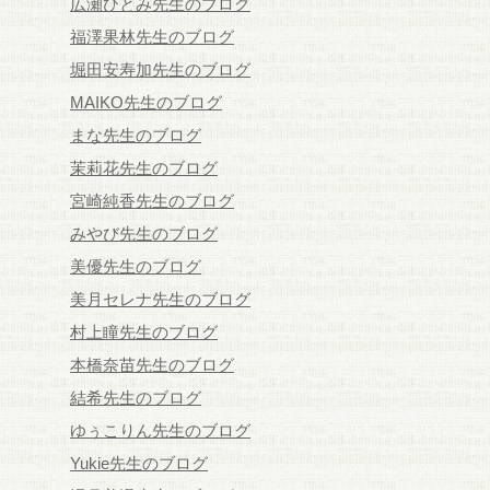
広瀬ひとみ先生のブログ
福澤果林先生のブログ
堀田安寿加先生のブログ
MAIKO先生のブログ
まな先生のブログ
茉莉花先生のブログ
宮崎純香先生のブログ
みやび先生のブログ
美優先生のブログ
美月セレナ先生のブログ
村上瞳先生のブログ
本橋奈苗先生のブログ
結希先生のブログ
ゆぅこりん先生のブログ
Yukie先生のブログ