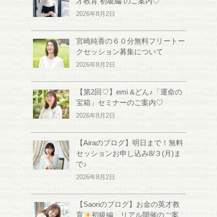
才教育 初級編 のご案内♡
2026年8月2日
宮崎純香の６０分無料フリートー
クセッション募集について
2026年8月2日
【第2回♡】emi &どん♪「運命の
宝箱」セミナーのご案内♡
2026年8月2日
【Airaのブログ】明日まで！無料
セッションお申し込み8/３(月)ま
で♪
2026年8月2日
【Saoriのブログ】お金の英才教
育
初級編、リアル開催のご案