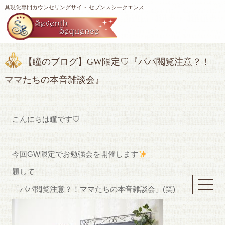
具現化専門カウンセリングサイト セブンスシークエンス
【瞳のブログ】GW限定♡『パパ閲覧注意？！
ママたちの本音雑談会』
こんにちは瞳です♡
今回GW限定でお勉強会を開催します
題して
「パパ閲覧注意？！ママたちの本音雑談会」(笑)