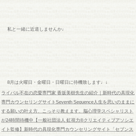
私と一緒に近道しませんか♩
8月は火曜日・金曜日・日曜日に待機致します♩↓
ライバル不在の恋愛専門家 香坂美樹先生の紹介｜新時代の具現化
専門カウンセリングサイトSeventh Sequence
人生を思いのままに
する願いの叶え方、こっそり教えます。脳心理学スペシャリスト
が24時間待機中【一般社団法人 虹視力®クリエイティブアソシエ
イト監修】新時代の具現化専門カウンセリングサイト「セブンス