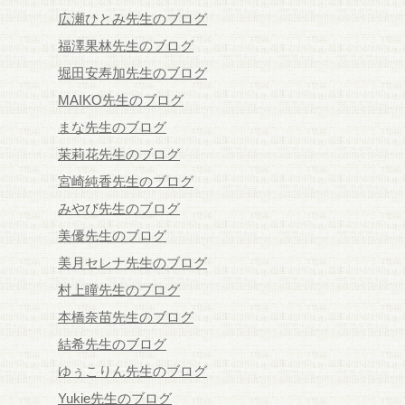
広瀬ひとみ先生のブログ
福澤果林先生のブログ
堀田安寿加先生のブログ
MAIKO先生のブログ
まな先生のブログ
茉莉花先生のブログ
宮崎純香先生のブログ
みやび先生のブログ
美優先生のブログ
美月セレナ先生のブログ
村上瞳先生のブログ
本橋奈苗先生のブログ
結希先生のブログ
ゆぅこりん先生のブログ
Yukie先生のブログ