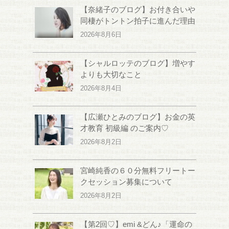
【奈緒子のブログ】お付き合いや
同棲がトントン拍子に進んだ理由
2026年8月6日
【シャルロッテのブログ】増やす
よりも大切なこと
2026年8月4日
【広瀬ひとみのブログ】お金の英
才教育 初級編 のご案内♡
2026年8月2日
宮崎純香の６０分無料フリートー
クセッション募集について
2026年8月2日
【第2回♡】emi &どん♪「運命の