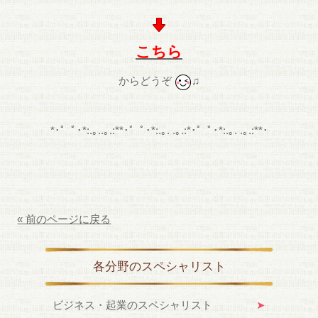
こ
ちら
からどうぞ
♫
*･゜ﾟ･*:.｡..｡.:**･゜ﾟ･*:.｡. .｡.:*･゜ﾟ･*:.｡. .｡.:**･
« 前のページに戻る
各分野のスペシャリスト
ビジネス・起業のスペシャリスト