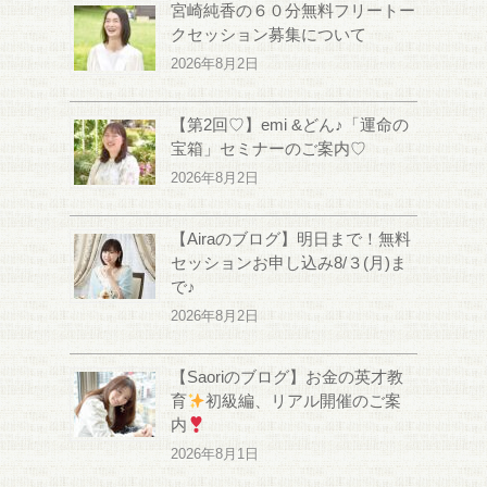
宮崎純香の６０分無料フリートー
クセッション募集について
2026年8月2日
【第2回♡】emi &どん♪「運命の
宝箱」セミナーのご案内♡
2026年8月2日
【Airaのブログ】明日まで！無料
セッションお申し込み8/３(月)ま
で♪
2026年8月2日
【Saoriのブログ】お金の英才教
育
初級編、リアル開催のご案
内
2026年8月1日