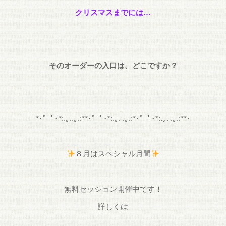
クリスマスまでには…
そのオーダーの入口は、どこですか？
*･゜ﾟ･*:.｡..｡.:**･゜ﾟ･*:.｡. .｡.:*･゜ﾟ･*:.｡. .｡.:**･
８月はスペシャル月間
無料セッション開催中です！
詳しくは