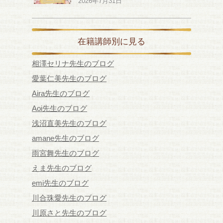
2026年7月31日
在籍講師別に見る
相澤セリナ先生のブログ
愛葉仁美先生のブログ
Aira先生のブログ
Aoi先生のブログ
浅沼直美先生のブログ
amane先生のブログ
雨宮舞先生のブログ
えま先生のブログ
emi先生のブログ
川合珠愛先生のブログ
川原さと先生のブログ