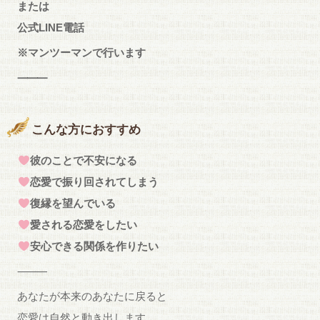
または
公式LINE電話
※マンツーマンで行います
⸻
こんな方におすすめ
彼のことで不安になる
恋愛で振り回されてしまう
復縁を望んでいる
愛される恋愛をしたい
安心できる関係を作りたい
⸻
あなたが本来のあなたに戻ると
恋愛は自然と動き出します。