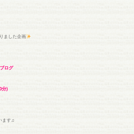
りました企画
a ブログ
0分)
います♫