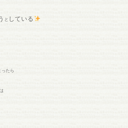
う
している
と
まったら
は