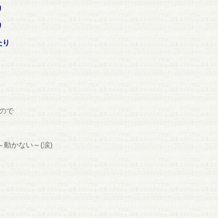
り
り
たり
ので
動かない～(涙)