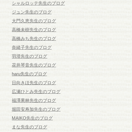
シャルロッテ先生のブログ
ジュン先生のブログ
大門久恵先生のブログ
高橋未樹先生のブログ
高橋みち先生のブログ
奈緒子先生のブログ
羽澄先生のブログ
花井琴音先生のブログ
haru先生のブログ
日向きほ先生のブログ
広瀬ひとみ先生のブログ
福澤果林先生のブログ
堀田安寿加先生のブログ
MAIKO先生のブログ
まな先生のブログ