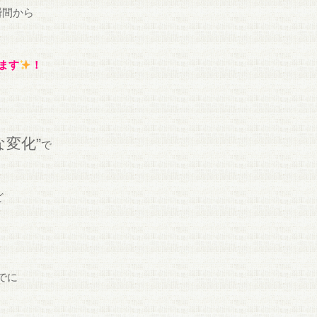
瞬間から
ます
！
な変化”
で
ど
でに