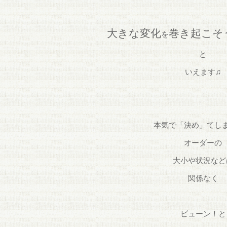
大きな変化
巻き起こそ
を
と
いえます♫
本気で「決め」てし
オーダーの
大小や状況など
関係なく
ビューン！と