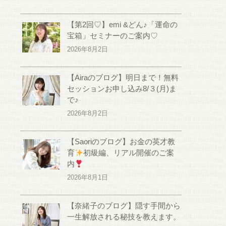
【第2回♡】emi &どん♪「運命の
宝箱」セミナーのご案内♡
2026年8月2日
【Airaのブログ】明日まで！無料
セッションお申し込み8/３(月)ま
で♪
2026年8月2日
【Saoriのブログ】お金の英才教
育
初級編、リアル開催のご案
内
2026年8月1日
【奈緒子のブログ】隠す手間から
一生解放される秘技を教えます。