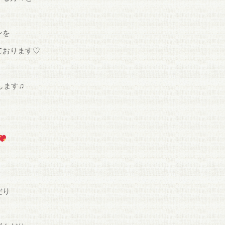
ンを
ております♡
します♫
だり