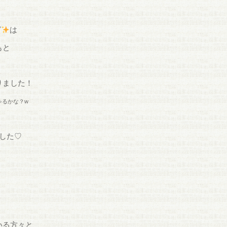
グ
は
もと
りました！
ゃるかな？w
した♡
いる方々と