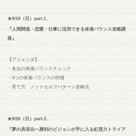
★9/19（日）part１.
『人間関係・恋愛・仕事に活用できる体液バランス攻略講
座』
【アジェンダ】
・各自の体液バランスチェック
・4つの体液バランスの特徴
・育て方、ノットセルフパターン攻略法
★9/26（日）part２.
『夢の具現化へ勝利のビジョンが手に入る虹視力トライア