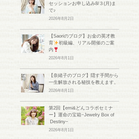
セッションお申し込み8/３(月)ま
で♪
2026年8月2日
【Saoriのブログ】お金の英才教
育
初級編、リアル開催のご案
内
2026年8月1日
【奈緒子のブログ】隠す手間から
一生解放される秘技を教えます。
2026年8月1日
第2回【emi&どんコラボセミナ
ー】運命の宝箱−Jewelry Box of
Destiny−
2026年8月1日