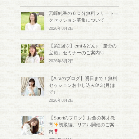
宮崎純香の６０分無料フリートー
クセッション募集について
2026年8月2日
【第2回♡】emi &どん♪「運命の
宝箱」セミナーのご案内♡
2026年8月2日
【Airaのブログ】明日まで！無料
セッションお申し込み8/３(月)ま
で♪
2026年8月2日
【Saoriのブログ】お金の英才教
育
初級編、リアル開催のご案
内