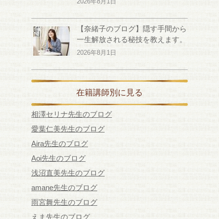
2026年8月1日
【奈緒子のブログ】隠す手間から
一生解放される秘技を教えます。
2026年8月1日
在籍講師別に見る
相澤セリナ先生のブログ
愛葉仁美先生のブログ
Aira先生のブログ
Aoi先生のブログ
浅沼直美先生のブログ
amane先生のブログ
雨宮舞先生のブログ
えま先生のブログ