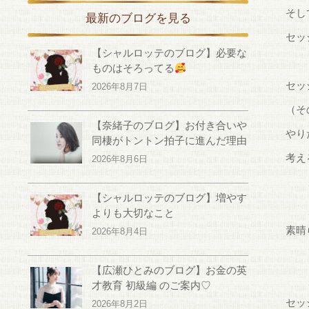
そし
最新のブログを見る
セッ
【シャルロッテのブログ】必要な
ものはそろってる
セッ
2026年8月7日
（そ
【奈緒子のブログ】お付き合いや
やり
同棲がトントン拍子に進んだ理由
考え
2026年8月6日
【シャルロッテのブログ】増やす
よりも大切なこと
素晴
2026年8月4日
【広瀬ひとみのブログ】お金の英
才教育 初級編 のご案内♡
セッ
2026年8月2日