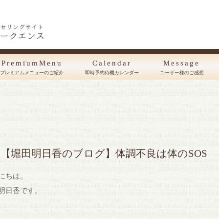
PremiumMenu
Calendar
Message
プレミアムメニューのご紹介
即時予約待機カレンダー
ユーザー様のご感想
【堀田明日香のブログ】体調不良は体のSOS
にちは。
明日香です。