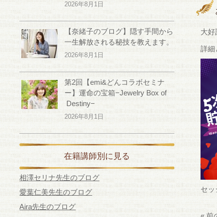
2026年8月1日
【奈緒子のブログ】隠す手間から
大好
一生解放される秘技を教えます。
詳細
2026年8月1日
第2回【emi&どんコラボセミナ
ー】運命の宝箱−Jewelry Box of
Destiny−
2026年8月1日
在籍講師別に見る
相澤セリナ先生のブログ
セッ
愛葉仁美先生のブログ
Aira先生のブログ
« 