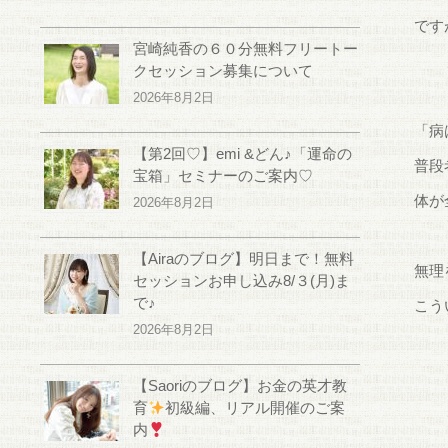
です
宮崎純香の６０分無料フリートー
クセッション募集について
2026年8月2日
「病
【第2回♡】emi &どん♪「運命の
普段
宝箱」セミナーのご案内♡
体が
2026年8月2日
【Airaのブログ】明日まで！無料
無理
セッションお申し込み8/３(月)ま
で♪
こう
2026年8月2日
【Saoriのブログ】お金の英才教
育
初級編、リアル開催のご案
内