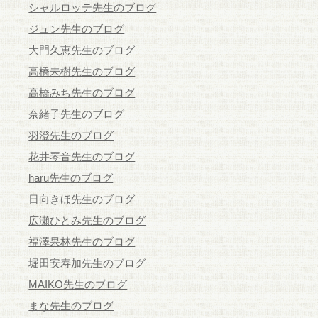
シャルロッテ先生のブログ
ジュン先生のブログ
大門久恵先生のブログ
高橋未樹先生のブログ
高橋みち先生のブログ
奈緒子先生のブログ
羽澄先生のブログ
花井琴音先生のブログ
haru先生のブログ
日向きほ先生のブログ
広瀬ひとみ先生のブログ
福澤果林先生のブログ
堀田安寿加先生のブログ
MAIKO先生のブログ
まな先生のブログ