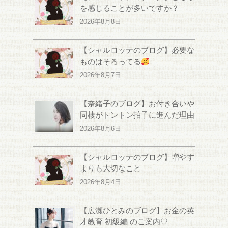
を感じることが多いですか？
2026年8月8日
【シャルロッテのブログ】必要な
ものはそろってる
2026年8月7日
【奈緒子のブログ】お付き合いや
同棲がトントン拍子に進んだ理由
2026年8月6日
【シャルロッテのブログ】増やす
よりも大切なこと
2026年8月4日
【広瀬ひとみのブログ】お金の英
才教育 初級編 のご案内♡