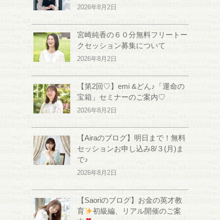
2026年8月2日
宮崎純香の６０分無料フリートー
クセッション募集について
2026年8月2日
【第2回♡】emi &どん♪「運命の
宝箱」セミナーのご案内♡
2026年8月2日
【Airaのブログ】明日まで！無料
セッションお申し込み8/３(月)ま
で♪
2026年8月2日
【Saoriのブログ】お金の英才教
育
初級編、リアル開催のご案