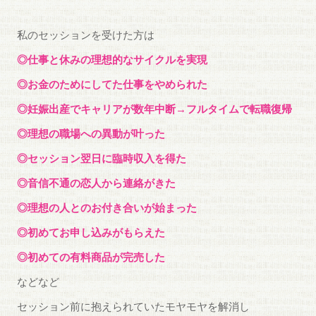
私のセッションを受けた方は
◎仕事と休みの理想的なサイクルを実現
◎お金のためにしてた仕事をやめられた
◎妊娠出産でキャリアが数年中断→フルタイムで転職復帰
◎理想の職場への異動が叶った
◎セッション翌日に臨時収入を得た
◎音信不通の恋人から連絡がきた
◎理想の人とのお付き合いが始まった
◎初めてお申し込みがもらえた
◎初めての有料商品が完売した
などなど
セッション前に抱えられていたモヤモヤを解消し