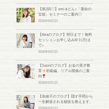
【第2回♡】emi &どん♪「運命の
宝箱」セミナーのご案内♡
2026年8月2日
【Airaのブログ】明日まで！無料
セッションお申し込み8/３(月)ま
で♪
2026年8月2日
【Saoriのブログ】お金の英才教
育
初級編、リアル開催のご案
内
2026年8月1日
【奈緒子のブログ】隠す手間から
一生解放される秘技を教えます。
2026年8月1日