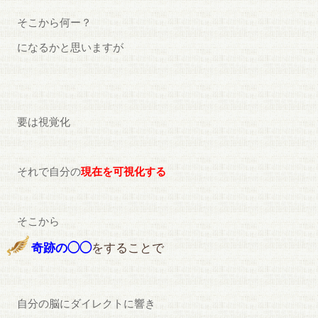
そこから何ー？
になるかと思いますが
要は視覚化
それで自分の
現在を可視化する
そこから
奇跡の◯◯
をすることで
自分の脳にダイレクトに響き