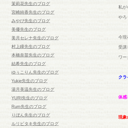
茉莉花先生のブログ
私が
宮崎純香先生のブログ
やろ
みやび先生のブログ
美優先生のブログ
今現
美月セレナ先生のブログ
村上瞳先生のブログ
受講
本橋奈苗先生のブログ
ワー
結希先生のブログ
ゆぅこりん先生のブログ
クラ
Yukie先生のブログ
湯月美温先生のブログ
体感
YURI先生のブログ
Rum先生のブログ
りぼん先生のブログ
現象
ルリビタキ先生のブログ