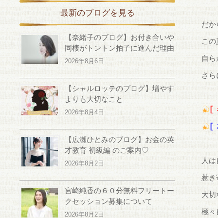
最新のブログを見る
だか
【奈緒子のブログ】お付き合いや
この
同棲がトントン拍子に進んだ理由
自ら
2026年8月6日
さら
【シャルロッテのブログ】増やす
よりも大切なこと
〚
2026年8月4日
〚
【広瀬ひとみのブログ】お金の英
才教育 初級編 のご案内♡
人は
2026年8月2日
惹き
宮崎純香の６０分無料フリートー
大切
クセッション募集について
極々
2026年8月2日