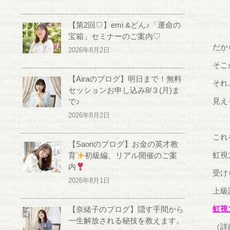
【第2回♡】emi &どん♪「運命の
宝箱」セミナーのご案内♡
だか
2026年8月2日
そこ
【Airaのブログ】明日まで！無料
それ
セッションお申し込み8/３(月)ま
見え
で♪
2026年8月2日
これ
【Saoriのブログ】お金の英才教
虹視
育
初級編、リアル開催のご案
内
受け
2026年8月1日
上級
虹視
【奈緒子のブログ】隠す手間から
一生解放される秘技を教えます。
（詳