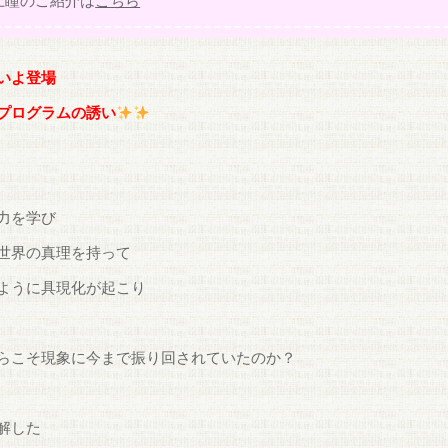
上瞳のご紹介は
こちら
いよ登場
プログラムの誘い
力を学び
世界の真理を持って
ように具現化が起こり
らこそ現象に今まで振り回されていたのか？
解した