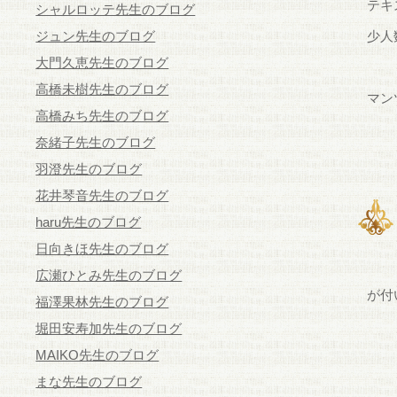
テキ
シャルロッテ先生のブログ
ジュン先生のブログ
少人
大門久恵先生のブログ
高橋未樹先生のブログ
マン
高橋みち先生のブログ
奈緒子先生のブログ
羽澄先生のブログ
花井琴音先生のブログ
haru先生のブログ
日向きほ先生のブログ
広瀬ひとみ先生のブログ
が付
福澤果林先生のブログ
堀田安寿加先生のブログ
MAIKO先生のブログ
まな先生のブログ