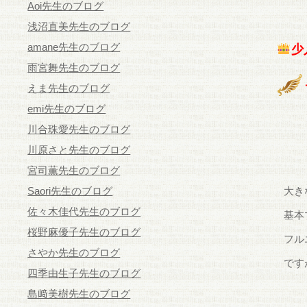
Aoi先生のブログ
浅沼直美先生のブログ
amane先生のブログ
少
雨宮舞先生のブログ
えま先生のブログ
emi先生のブログ
川合珠愛先生のブログ
川原さと先生のブログ
宮司薫先生のブログ
Saori先生のブログ
大き
佐々木佳代先生のブログ
基本
桜野麻優子先生のブログ
フル
さやか先生のブログ
です
四季由生子先生のブログ
島﨑美樹先生のブログ