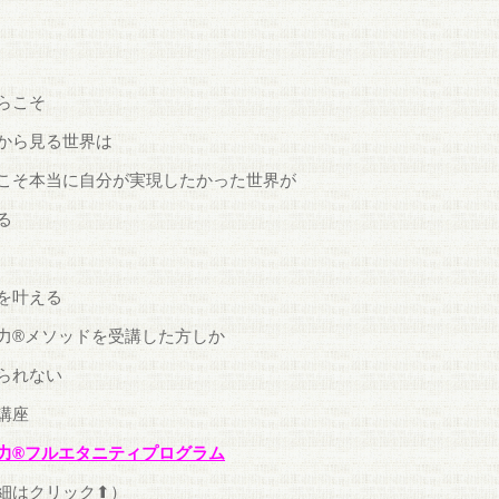
らこそ
から見る世界は
こそ本当に自分が実現したかった世界が
る
を叶える
力®メソッドを受講した方しか
られない
講座
力®フルエタニティプログラム
細はクリック⬆）