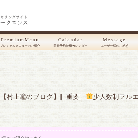
PremiumMenu
Calendar
Message
プレミアムメニューのご紹介
即時予約待機カレンダー
ユーザー様のご感想
【村上瞳のブログ】〚重要〛
少人数制フル