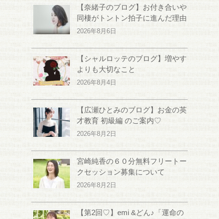
【奈緒子のブログ】お付き合いや
同棲がトントン拍子に進んだ理由
2026年8月6日
【シャルロッテのブログ】増やす
よりも大切なこと
2026年8月4日
【広瀬ひとみのブログ】お金の英
才教育 初級編 のご案内♡
2026年8月2日
宮崎純香の６０分無料フリートー
クセッション募集について
2026年8月2日
【第2回♡】emi &どん♪「運命の