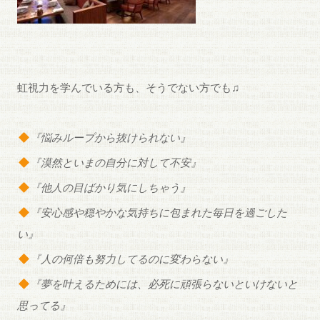
虹視力を学んでいる方も、そうでない方でも♫
『悩みループから抜けられない』
『漠然といまの自分に対して不安』
『他人の目ばかり気にしちゃう』
『安心感や穏やかな気持ちに包まれた毎日を過ごした
い』
『人の何倍も努力してるのに変わらない』
『夢を叶えるためには、必死に頑張らないといけないと
思ってる』