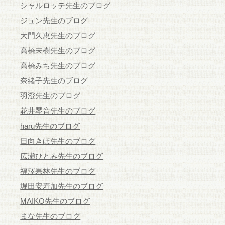
シャルロッテ先生のブログ
ジュン先生のブログ
大門久恵先生のブログ
高橋未樹先生のブログ
高橋みち先生のブログ
奈緒子先生のブログ
羽澄先生のブログ
花井琴音先生のブログ
haru先生のブログ
日向きほ先生のブログ
広瀬ひとみ先生のブログ
福澤果林先生のブログ
堀田安寿加先生のブログ
MAIKO先生のブログ
まな先生のブログ