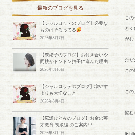
最新のブログを見る
この
【シャルロッテのブログ】必要な
とく
ものはそろってる
2026年8月7日
がむ
【奈緒子のブログ】お付き合いや
ただ
同棲がトントン拍子に進んだ理由
2026年8月6日
この
【シャルロッテのブログ】増やす
この
よりも大切なこと
2026年8月4日
悩む
【広瀬ひとみのブログ】お金の英
才教育 初級編 のご案内♡
2026年8月2日
▶
ht