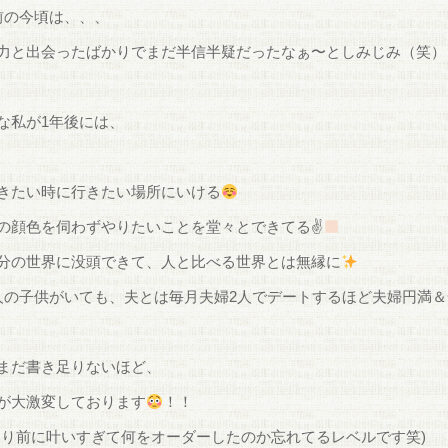
前の今頃は、、、
力と出会ったばかりでまだ半信半疑だったなぁ〜としみじみ（笑）
な私が1年後には、
きたい時に行きたい場所にいける
の顔色を伺わずやりたいことを堂々とできてる✌
分の世界に没頭できて、人と比べる世界とは無縁に
人の子供がいても、夫とは毎月夫婦2人でデートするほど夫婦円満
まだ書き足りないほど、
が大激変しております
！！
たり前に叶いすぎて何をオーダーしたのか忘れてるレベルです笑)