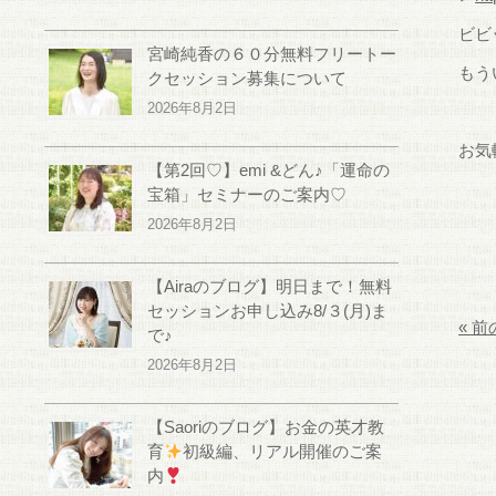
ビビ
宮崎純香の６０分無料フリートー
もう
クセッション募集について
2026年8月2日
お気
【第2回♡】emi &どん♪「運命の
宝箱」セミナーのご案内♡
2026年8月2日
【Airaのブログ】明日まで！無料
セッションお申し込み8/３(月)ま
« 
で♪
2026年8月2日
【Saoriのブログ】お金の英才教
育
初級編、リアル開催のご案
内