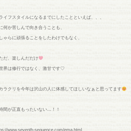
ライフスタイルになるまでにしたことといえば、、、
に何か苦しんで向き合うことも、
しゃらに頑張ることをしたわけでもなく、
ただ、楽しんだだけ
世界は修行ではなく、激甘です♡
カラクリを今年は沢山の人に体感してほしいなぁと思ってます
時間が正直もったいない…！！
tps://www.seventh-sequence.com/ema.html