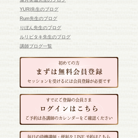
YURI先生のブログ
Rum先生のブログ
りぼん先生のブログ
ルリビタキ先生のブログ
講師ブログ一覧