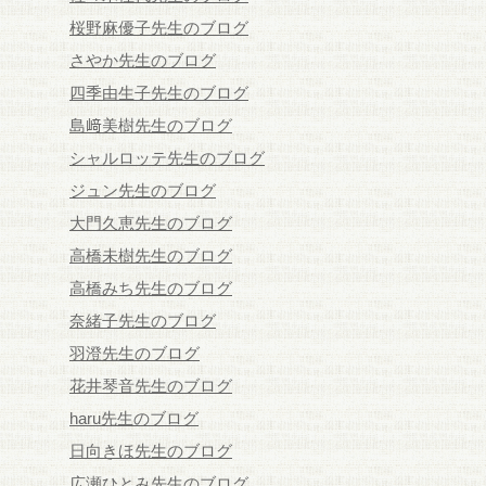
桜野麻優子先生のブログ
さやか先生のブログ
四季由生子先生のブログ
島﨑美樹先生のブログ
シャルロッテ先生のブログ
ジュン先生のブログ
大門久恵先生のブログ
高橋未樹先生のブログ
高橋みち先生のブログ
奈緒子先生のブログ
羽澄先生のブログ
花井琴音先生のブログ
haru先生のブログ
日向きほ先生のブログ
広瀬ひとみ先生のブログ