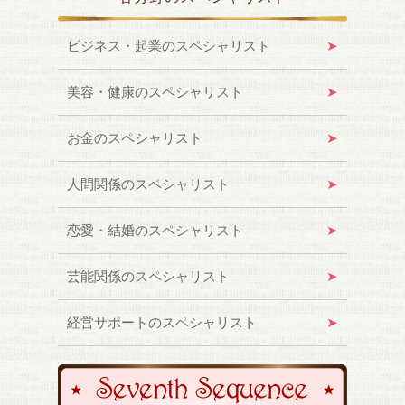
ビジネス・起業のスペシャリスト
美容・健康のスペシャリスト
お金のスペシャリスト
人間関係のスペシャリスト
恋愛・結婚のスペシャリスト
芸能関係のスペシャリスト
経営サポートのスペシャリスト