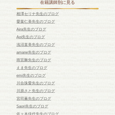
在籍講師別に見る
相澤セリナ先生のブログ
愛葉仁美先生のブログ
Aira先生のブログ
Aoi先生のブログ
浅沼直美先生のブログ
amane先生のブログ
雨宮舞先生のブログ
えま先生のブログ
emi先生のブログ
川合珠愛先生のブログ
川原さと先生のブログ
宮司薫先生のブログ
Saori先生のブログ
佐々木佳代先生のブログ