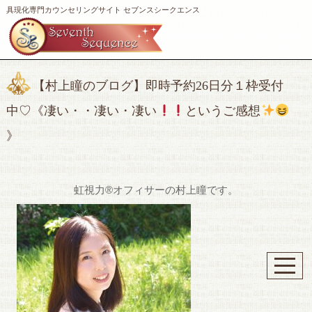
具現化専門カウンセリングサイト セブンスシークエンス
【村上瞳のブログ】即時予約26日分１枠受付
中♡《凄い・・凄い・凄い
というご感想
》
虹視力®️オフィサーの村上瞳です。