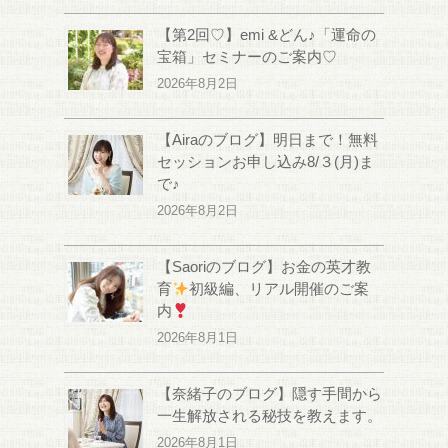
【第2回♡】emi &どん♪「運命の
宝箱」セミナーのご案内♡
2026年8月2日
【Airaのブログ】明日まで！無料
セッションお申し込み8/３(月)ま
で♪
2026年8月2日
【Saoriのブログ】お金の英才教
育
初級編、リアル開催のご案
内
2026年8月1日
【奈緒子のブログ】隠す手間から
一生解放される秘技を教えます。
2026年8月1日