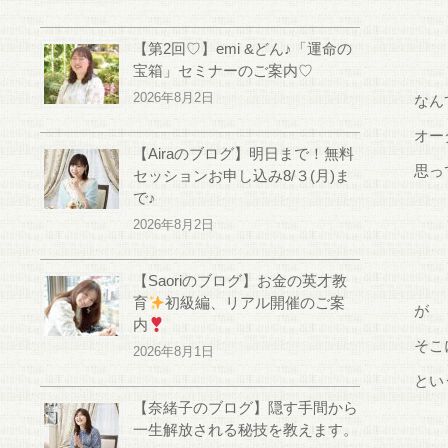
【第2回♡】emi &どん♪「運命の
宝箱」セミナーのご案内♡
2026年8月2日
なん
オー
【Airaのブログ】明日まで！無料
思っ
セッションお申し込み8/３(月)ま
で♪
2026年8月2日
【Saoriのブログ】お金の英才教
育
初級編、リアル開催のご案
が
内
そこ
2026年8月1日
とい
【奈緒子のブログ】隠す手間から
一生解放される秘技を教えます。