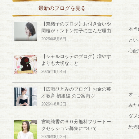
最新のブログを見る
【奈緒子のブログ】お付き合いや
本当
同棲がトントン拍子に進んだ理由
2026年8月6日
とい
心配
【シャルロッテのブログ】増やす
よりも大切なこと
2026年8月4日
【広瀬ひとみのブログ】お金の英
オー
才教育 初級編 のご案内♡
2026年8月2日
みた
ダメ
宮崎純香の６０分無料フリートー
恐怖
クセッション募集について
2026年8月2日