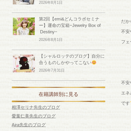
2026年8月1日
第2回【emi&どんコラボセミナ
だか
ー】運命の宝箱−Jewelry Box of
不安
Destiny−
2026年8月1日
フェ
【シャルロッテのブログ】自分に
合うものしかやってこない
2026年7月31日
不安
エネ
在籍講師別に見る
です
相澤セリナ先生のブログ
愛葉仁美先生のブログ
Aira先生のブログ