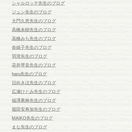
シャルロッテ先生のブログ
ジュン先生のブログ
大門久恵先生のブログ
高橋未樹先生のブログ
高橋みち先生のブログ
奈緒子先生のブログ
羽澄先生のブログ
花井琴音先生のブログ
haru先生のブログ
日向きほ先生のブログ
広瀬ひとみ先生のブログ
福澤果林先生のブログ
堀田安寿加先生のブログ
MAIKO先生のブログ
まな先生のブログ