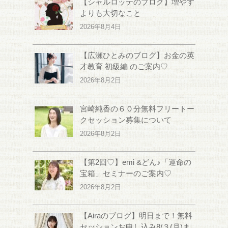
【シャルロッテのブログ】増やす
よりも大切なこと
2026年8月4日
【広瀬ひとみのブログ】お金の英
才教育 初級編 のご案内♡
2026年8月2日
宮崎純香の６０分無料フリートー
クセッション募集について
2026年8月2日
【第2回♡】emi &どん♪「運命の
宝箱」セミナーのご案内♡
2026年8月2日
【Airaのブログ】明日まで！無料
セッションお申し込み8/３(月)ま