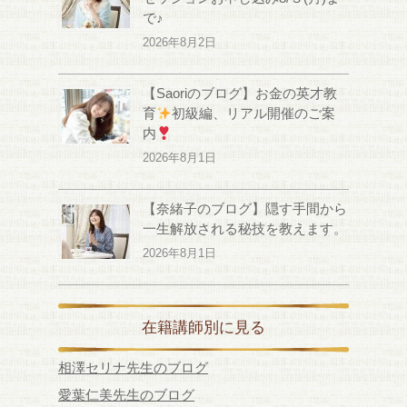
で♪
2026年8月2日
【Saoriのブログ】お金の英才教
育
初級編、リアル開催のご案
内
2026年8月1日
【奈緒子のブログ】隠す手間から
一生解放される秘技を教えます。
2026年8月1日
在籍講師別に見る
相澤セリナ先生のブログ
愛葉仁美先生のブログ